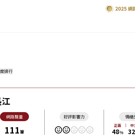
度排行
長江
網路聲量
好評影響力
情緒
正面
中
111
48
3
筆
%