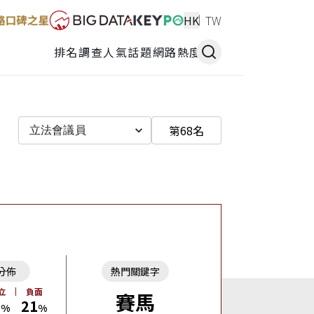
HK
TW
排名調查
人氣話題
網路熱度
第68名
立法會議員
分佈
熱門關鍵字
立
負面
賽馬
2
21
%
%