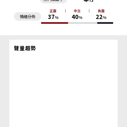
正面
中立
負面
37
40
22
情緒分佈
%
%
%
聲量趨勢