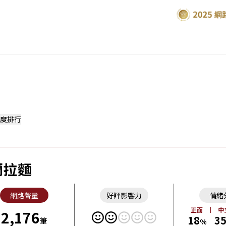
度排行
蘭拉麵
網路聲量
好評影響力
情緒
正面
中
2,176
18
3
筆
%