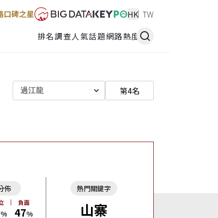
HK
TW
排名調查
人氣話題
網路熱度
第4名
過江龍
分佈
熱門關鍵字
立
負面
山寨
5
47
%
%