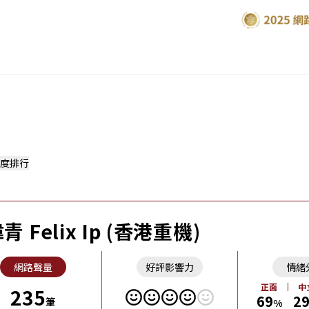
度排行
青 Felix Ip (香港重機)
網路聲量
好評影響力
情緒
正面
中
235
69
2
筆
%