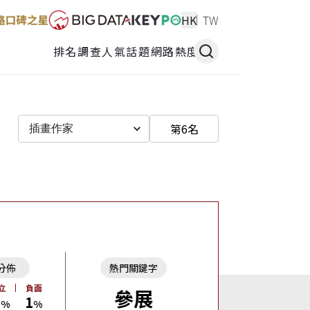
HK
TW
排名調查
人氣話題
網路熱度
第6名
插畫作家
分佈
熱門關鍵字
立
負面
參展
9
1
%
%