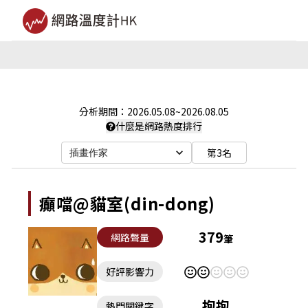
分析期間：
2026.05.08
~
2026.08.05
什麼是網路熱度排行
第3名
插畫作家
癲噹@貓室(din-dong)
379
網路聲量
筆
好評影響力
抱抱
熱門關鍵字