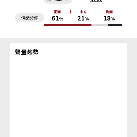
正面
中立
負面
61
21
18
情緒分佈
%
%
%
聲量趨勢