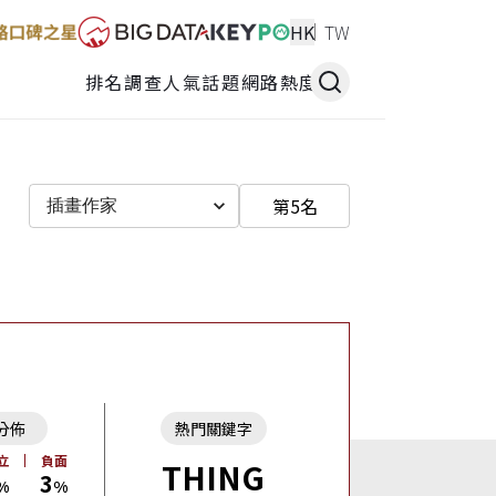
HK
TW
排名調查
人氣話題
網路熱度
第5名
插畫作家
分佈
熱門關鍵字
立
負面
THING
3
%
%