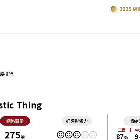
度排行
stic Thing
網路聲量
好評影響力
情緒
正面
中
275
87
9
筆
%