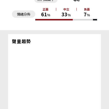
正面
中立
負面
61
33
7
情緒分佈
%
%
%
聲量趨勢