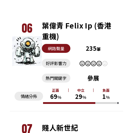
06
葉偉青 Felix Ip (香港
重機)
235
網路聲量
筆
好評影響力
參展
熱門關鍵字
正面
中立
負面
69
29
1
情緒分佈
%
%
%
07
賤人新世紀