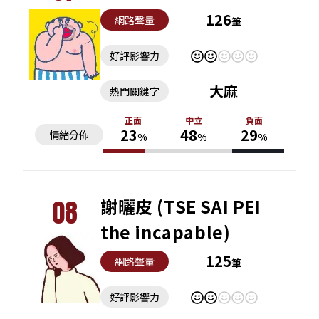
126
網路聲量
筆
好評影響力
大麻
熱門關鍵字
正面
中立
負面
23
48
29
情緒分佈
%
%
%
08
謝曬皮 (TSE SAI PEI
the incapable)
125
網路聲量
筆
好評影響力