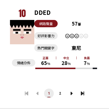
10
DDED
57
網路聲量
筆
好評影響力
東尼
熱門關鍵字
正面
中立
負面
65
28
7
情緒分佈
%
%
%
1
2