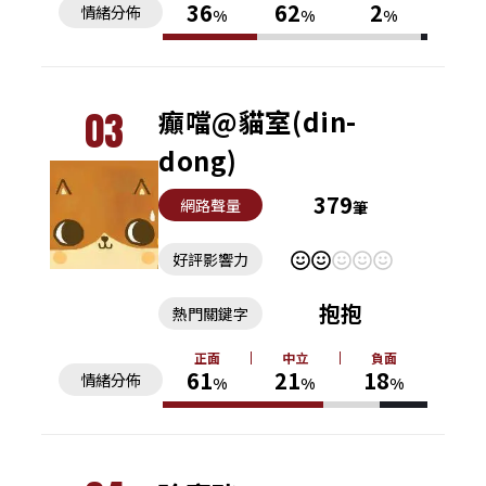
36
62
2
情緒分佈
%
%
%
03
癲噹@貓室(din-
dong)
379
網路聲量
筆
好評影響力
抱抱
熱門關鍵字
正面
中立
負面
61
21
18
情緒分佈
%
%
%