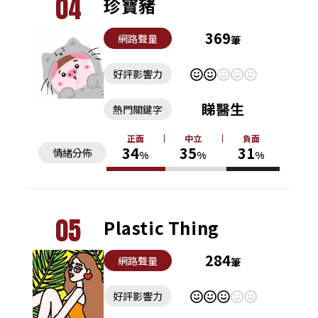
04
珍寶豬
369
網路聲量
筆
好評影響力
睇醫生
熱門關鍵字
正面
中立
負面
34
35
31
情緒分佈
%
%
%
05
Plastic Thing
284
網路聲量
筆
好評影響力