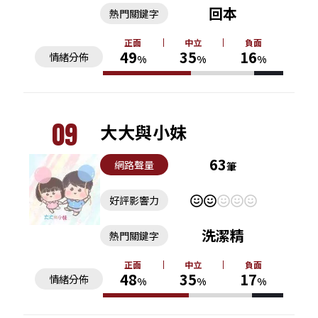
回本
熱門關鍵字
正面
中立
負面
49
35
16
情緒分佈
%
%
%
09
大大與小妹
63
網路聲量
筆
好評影響力
洗潔精
熱門關鍵字
正面
中立
負面
48
35
17
情緒分佈
%
%
%