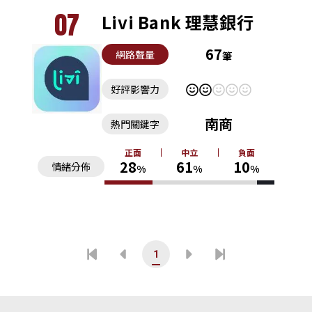
07
Livi Bank 理慧銀行
67
網路聲量
筆
好評影響力
南商
熱門關鍵字
正面
中立
負面
28
61
10
情緒分佈
%
%
%
1