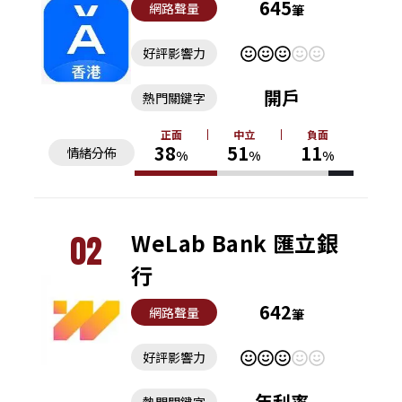
645
網路聲量
筆
好評影響力
開戶
熱門關鍵字
正面
中立
負面
38
51
11
情緒分佈
%
%
%
02
WeLab Bank 匯立銀
行
642
網路聲量
筆
好評影響力
年利率