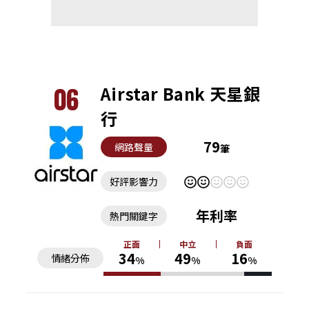
06
Airstar Bank 天星銀
行
79
網路聲量
筆
好評影響力
年利率
熱門關鍵字
正面
中立
負面
34
49
16
情緒分佈
%
%
%