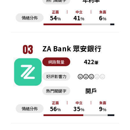
熱門關鍵字
正面
中立
負面
54
41
6
情緒分佈
%
%
%
03
ZA Bank 眾安銀行
422
網路聲量
筆
好評影響力
開戶
熱門關鍵字
正面
中立
負面
56
35
9
情緒分佈
%
%
%