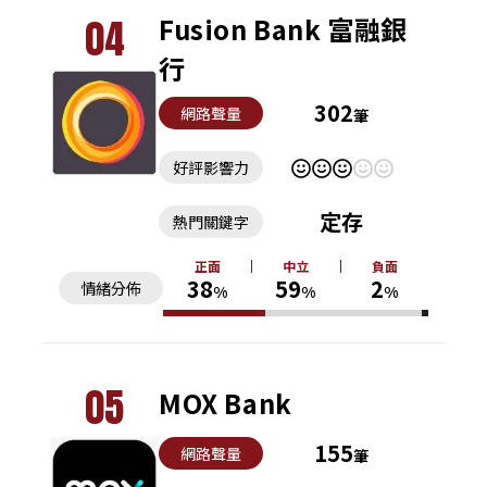
04
Fusion Bank 富融銀
行
302
網路聲量
筆
好評影響力
定存
熱門關鍵字
正面
中立
負面
38
59
2
情緒分佈
%
%
%
05
MOX Bank
155
網路聲量
筆