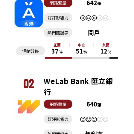
642
網路聲量
筆
好評影響力
開戶
熱門關鍵字
正面
中立
負面
37
51
12
情緒分佈
%
%
%
02
WeLab Bank 匯立銀
行
640
網路聲量
筆
好評影響力
年利率