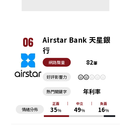
06
Airstar Bank 天星銀
行
82
網路聲量
筆
好評影響力
年利率
熱門關鍵字
正面
中立
負面
35
49
16
情緒分佈
%
%
%