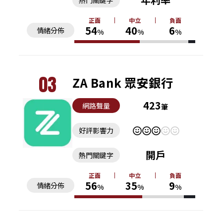
熱門關鍵字
正面
中立
負面
54
40
6
情緒分佈
%
%
%
03
ZA Bank 眾安銀行
423
網路聲量
筆
好評影響力
開戶
熱門關鍵字
正面
中立
負面
56
35
9
情緒分佈
%
%
%