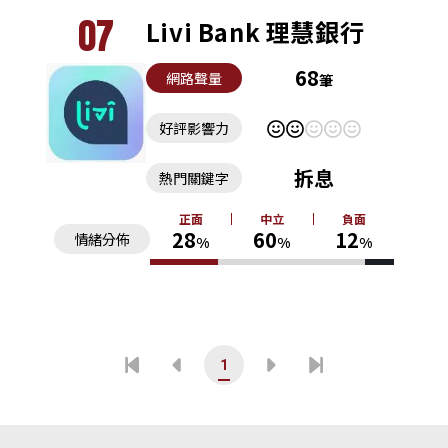
07
Livi Bank 理慧銀行
68
網路聲量
筆
好評影響力
拆息
熱門關鍵字
正面
中立
負面
28
60
12
情緒分佈
%
%
%
1