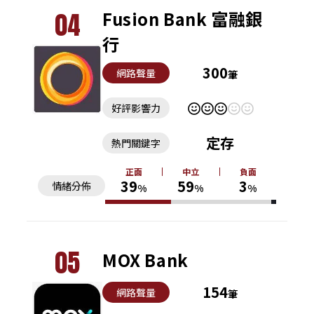
04
Fusion Bank 富融銀
行
300
網路聲量
筆
好評影響力
定存
熱門關鍵字
正面
中立
負面
39
59
3
情緒分佈
%
%
%
05
MOX Bank
154
網路聲量
筆