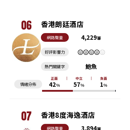
06
香港朗廷酒店
4,229
網路聲量
筆
好評影響力
鮑魚
熱門關鍵字
正面
中立
負面
42
57
1
情緒分佈
%
%
%
07
香港8度海逸酒店
3,894
網路聲量
筆