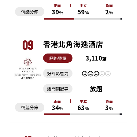
正面
中立
負面
39
59
2
情緒分佈
%
%
%
09
香港北角海逸酒店
3,110
網路聲量
筆
好評影響力
放題
熱門關鍵字
正面
中立
負面
34
63
3
情緒分佈
%
%
%