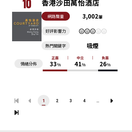
10
香港沙田萬怡酒店
3,002
網路聲量
筆
好評影響力
吸煙
熱門關鍵字
正面
中立
負面
33
41
26
情緒分佈
%
%
%
1
2
3
4
…