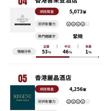
04
5,073
網路聲量
筆
好評影響力
緊緻
熱門關鍵字
正面
中立
負面
53
46
1
情緒分佈
%
%
%
05
香港麗晶酒店
4,256
網路聲量
筆
好評影響力