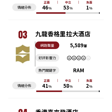
正面
中立
負面
46
53
1
情緒分佈
%
%
%
03
九龍香格里拉大酒店
5,589
網路聲量
筆
好評影響力
RAM
熱門關鍵字
正面
中立
負面
41
58
2
情緒分佈
%
%
%
香港喜來登酒店