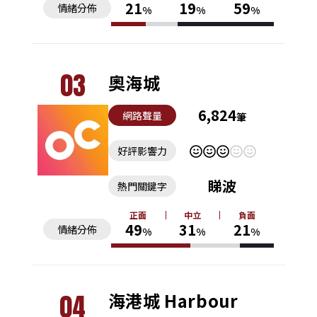
21
19
59
情緒分佈
%
%
%
03
奧海城
6,824
網路聲量
筆
好評影響力
睇波
熱門關鍵字
正面
中立
負面
49
31
21
情緒分佈
%
%
%
04
海港城 Harbour