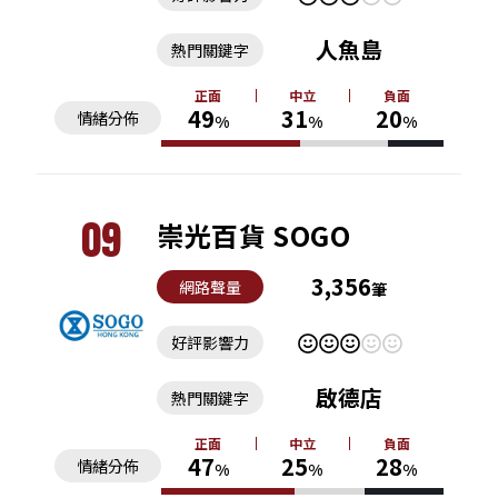
人魚島
熱門關鍵字
正面
中立
負面
49
31
20
情緒分佈
%
%
%
09
崇光百貨 SOGO
3,356
網路聲量
筆
好評影響力
啟德店
熱門關鍵字
正面
中立
負面
47
25
28
情緒分佈
%
%
%