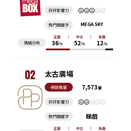
好評影響力
MEGA SKY
熱門關鍵字
正面
中立
負面
36
52
12
情緒分佈
%
%
%
02
太古廣場
7,573
網路聲量
筆
好評影響力
睇戲
熱門關鍵字
正面
中立
負面