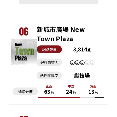
06
新城市廣場 New
Town Plaza
3,814
網路聲量
筆
好評影響力
獻技場
熱門關鍵字
正面
中立
負面
63
24
13
情緒分佈
%
%
%