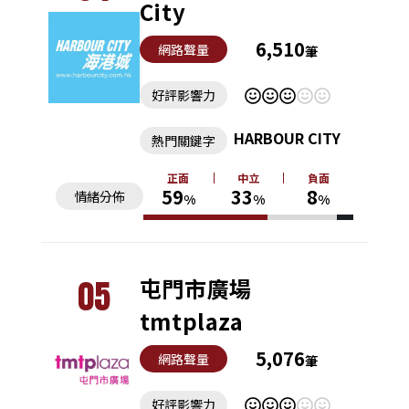
City
6,510
網路聲量
筆
好評影響力
HARBOUR CITY
熱門關鍵字
正面
中立
負面
59
33
8
情緒分佈
%
%
%
05
屯門市廣場
tmtplaza
5,076
網路聲量
筆
好評影響力