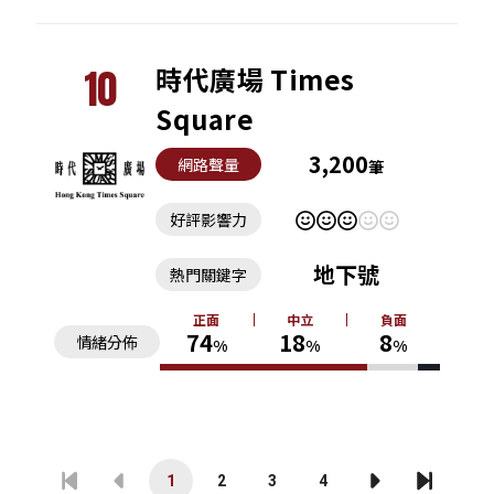
10
時代廣場 Times
Square
3,200
網路聲量
筆
好評影響力
地下號
熱門關鍵字
正面
中立
負面
74
18
8
情緒分佈
%
%
%
1
2
3
4