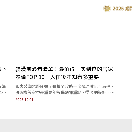
力下
裝潢前必看清單！最值得一次到位的居家
設備TOP 10 入住後才知有多重要
高溫
搬家裝潢怎麼開始？這篇全攻略一次整理冷氣、馬桶、
忽略
洗碗機等家中最重要的設備選擇重點，從收納設計、照
明規劃到水電管線配置全面解析，輕鬆打造最實用的新
2025.12.01
家。