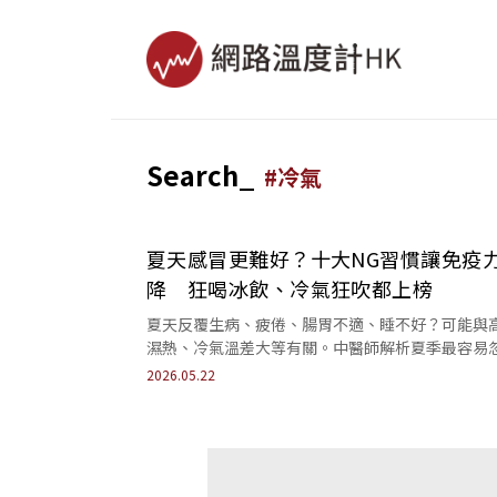
Search_
#
冷氣
夏天感冒更難好？十大NG習慣讓免疫
降 狂喝冰飲、冷氣狂吹都上榜
夏天反覆生病、疲倦、腸胃不適、睡不好？可能與
濕熱、冷氣溫差大等有關。中醫師解析夏季最容易
的養生地雷，帶你一次看懂身體不適的真正原因。
2026.05.22