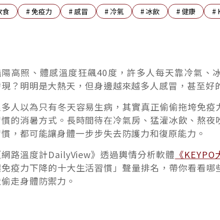
飲食
#
免疫力
#
感冒
#
冷氣
#
冰飲
#
健康
#
豔陽高照、體感溫度狂飆40度，許多人每天靠冷氣、
發現？明明是大熱天，但身邊越來越多人感冒，甚至好
很多人以為只有冬天容易生病，其實真正偷偷拖垮免疫
習慣的消暑方式。長時間待在冷氣房、猛灌冰飲、熬夜
習慣，都可能讓身體一步步失去防護力和復原能力。
網路溫度計DailyView》透過輿情分析軟體
《KEYP
讓免疫力下降的十大生活習慣」聲量排名，帶你看看哪
默偷走身體防禦力。