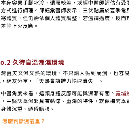
若本身容易手腳冰冷、循環較差，或經中醫師評估有受
等方式進行調理。邱鈺棠醫師表示，三伏貼屬於夏季常
虛寒體質，但仍需依個人體質調整，若溫補過度，反而
變差等上火反應。
No.2 久待高溫潮濕環境
台灣夏天又濕又熱的環境，不只讓人黏到崩潰，也容
感，網友分享，「天熱會讓體力快速流失」。
從中醫角度來看，這類身體反應可能與濕邪有關。
青埔
示，中醫認為濕邪具有黏滯、重濁的特性，就像梅雨季
到身體沉重、頭昏腦脹。
★ 怎麼判斷濕氣重？