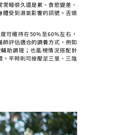
常常睡很久還是累、食慾變差、
身體受到濕氣影響的訊號。舌頭
可維持在50%至60%左右，
醫師評估適合的調養方式，例如
飲輔助調理；也能視情況搭配針
環。平時則可按壓足三里、三陰