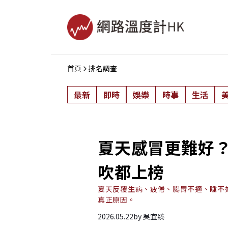
首頁
排名調查
最新
即時
娛樂
時事
生活
夏天感冒更難好
吹都上榜
夏天反覆生病、疲倦、腸胃不適、睡不
真正原因。
2026.05.22
by
吳宜臻