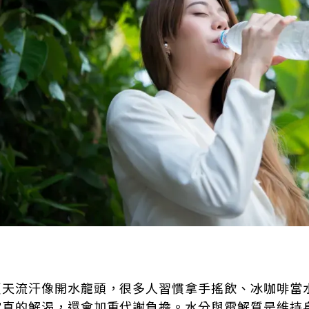
夏天流汗像開水龍頭，很多人習慣拿手搖飲、冰咖啡當
定真的解渴，還會加重代謝負擔。水分與電解質是維持