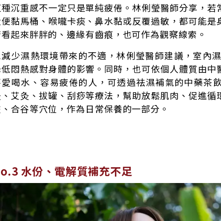
這種沉重感不一定只是單純疲倦。林俐瑩醫師分享，若
大便黏馬桶、喉嚨卡痰、鼻水黏或反覆過敏，都可能是
若看起來胖胖的、邊緣有齒痕，也可作為觀察線索。
想減少濕熱環境帶來的不適，林俐瑩醫師建議，室內濕度
降低悶熱感對身體的影響。同時，也可依個人體質由中
不愛喝水、容易疲倦的人，可透過祛濕補氣的中藥茶
灸、艾灸、拔罐、刮痧等療法，幫助放鬆肌肉、促進循
交、合谷等穴位，作為日常保養的一部分。
No.3 水份、電解質補充不足