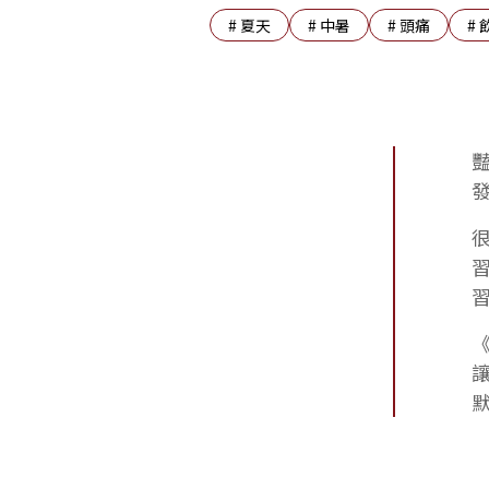
#
夏天
#
中暑
#
頭痛
#
《