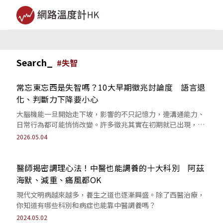
Search_
#
失智
常忘東忘西是失智嗎？10大早期徵兆討論度 語言退
化、判斷力下降要小心
大腦機能一旦開始走下坡，影響的不只記憶力，連溝通能力、
日常行為都可能悄悄改變。許多徵兆其實在初期就已出現，只
是常被誤以為是老化。
2026.05.04
醫師揭密調理心法！中醫也能調養的十大科別 阿茲
海默、減重、痛風都OK
現代文明病越來越多，養生之道也逐漸興盛。除了西醫治療，
你知道有哪些科別和病症也能靠中醫調養嗎？
2024.05.02