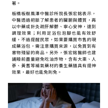
著。
板橋板樹風澤中醫診所院長張宏銘表示，
中醫透過把脈了解患者的臟腑與體質，再
以中藥或針灸疏肝解鬱、寧心安神，達到
調理效果；利用足浴包泡腳也能有效舒
緩，不過提醒民眾，如果要購買市售的現
成藥浴包，需注意購買來源，以免買到有
害物殘留的商品。另外，張宏銘醫師也建
議睡前盡量避免吃油炸物，含有大棗、人
蔘、黃耆等補氣藥材的養生藥膳具有提神
效果，最好也能免則免。