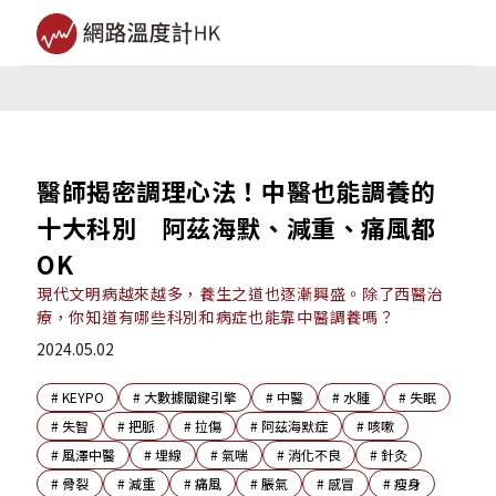
醫師揭密調理心法！中醫也能調養的
十大科別 阿茲海默、減重、痛風都
OK
現代文明病越來越多，養生之道也逐漸興盛。除了西醫治
療，你知道有哪些科別和病症也能靠中醫調養嗎？
2024.05.02
#
KEYPO
#
大數據關鍵引擎
#
中醫
#
水腫
#
失眠
#
失智
#
把脈
#
拉傷
#
阿茲海默症
#
咳嗽
#
風澤中醫
#
埋線
#
氣喘
#
消化不良
#
針灸
#
骨裂
#
減重
#
痛風
#
脹氣
#
感冒
#
瘦身