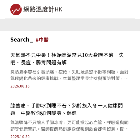
Search_
#
中醫
天氣熱不只中暑！極端高溫常見10大身體不適 失
眠、長痘、腸胃問題有解
炎熱夏季容易引發頭痛、疲倦、失眠及食慾不振等問題。面對
氣候變化帶來的健康挑戰，本篇整理常見症狀與預防對策，教
你及早察覺身體警訊，做好日常調理與保健。
2026.06.16
膝蓋痛、手腳冰到睡不著？熟齡族入冬十大健康問
題 中醫教你如何暖身、保健
氣溫驟降不只讓人手腳冰冷，更可能掀起心血管、呼吸道與關
節等健康警訊。醫師提醒熟齡族從保暖到飲食都需留意，提早
防範寒冬危機。
2025.10.30