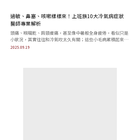
過敏、鼻塞、咳嗽樣樣來！上班族10大冷氣病症狀
醫師專業解析
頭痛、喉嚨乾、肩頸痠痛，甚至像中暑般全身疲倦，看似只是
小狀況，其實往往和冷氣吹太久有關；這些小毛病累積起來，
久而久之，就成了上班族最常抱怨的困擾。
2025.09.19