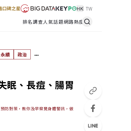
HK
TW
排名調查
人氣話題
網路熱度
永續
政治
失眠、長痘、腸胃
與預防對策，教你及早察覺身體警訊，做