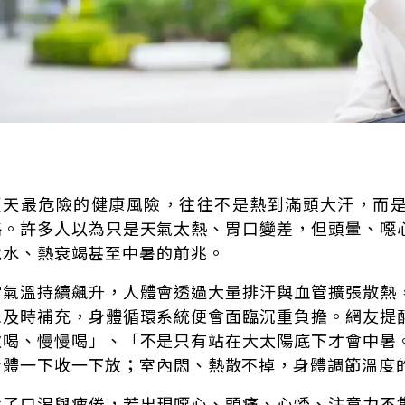
夏天最危險的健康風險，往往不是熱到滿頭大汗，而
略。許多人以為只是天氣太熱、胃口變差，但頭暈、噁
脫水、熱衰竭甚至中暑的前兆。
當氣溫持續飆升，人體會透過大量排汗與血管擴張散熱
未及時補充，身體循環系統便會面臨沉重負擔。網友提
次喝、慢慢喝」、「不是只有站在大太陽底下才會中暑
身體一下收一下放；室內悶、熱散不掉，身體調節溫度
除了口渴與疲倦，若出現噁心、頭痛、心悸、注意力不