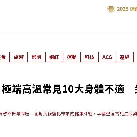
美食
旅遊
影劇
網紅
運動
科技
ACG
產經
極端高溫常見10大身體不適 
食慾不振等問題。面對氣候變化帶來的健康挑戰，本篇整理常見症狀