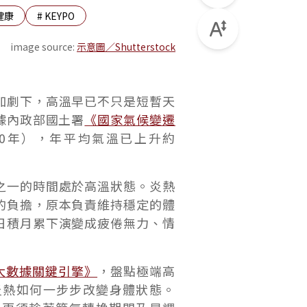
健康
#
KEYPO
image source:
示意圖／Shutterstock
加劇下，高溫早已不只是短暫天
據內政部國土署
《國家氣候變遷
020年），年平均氣溫已上升約
之一的時間處於高溫狀態。炎熱
的負擔，原本負責維持穩定的體
日積月累下演變成疲倦無力、情
O大數據關鍵引擎》
，盤點極端高
炎熱如何一步步改變身體狀態。