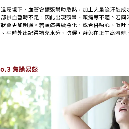
高溫環境下，血管會擴張幫助散熱，加上大量流汗造成
腦部供血暫時不足，因此出現頭暈、頭痛等不適。若同
症狀會更加明顯。若頭痛持續惡化，或合併噁心、嘔吐
醫。平時外出記得補充水分、防曬，避免在正午高溫時
No.3 焦躁易怒