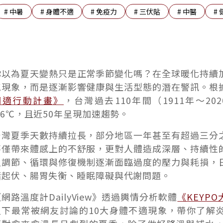
#
中暑
#
身體不適
#
免疫力
#
三伏貼
#
中醫
#
你以為夏天變熱只是正常季節變化嗎？在全球暖化持續
氣現象，而是逐漸影響健康與生活型態的潛在警訊。根
調適行動計畫》
，台灣過去110年間（1911年～2
1.6℃，且近50年呈現加速趨勢。
台灣夏季天數持續拉長，部分地區一年甚至有超過三分
不僅帶來體感上的不舒服，更對人體造成深層、持續性
溫調節、循環與修復機制逐漸面臨過度的壓力與耗損，
緒起伏、腸胃失衡、睡眠障礙與代謝問題。
網路溫度計DailyView》透過輿情分析軟體
《KEYP
溫下最常被網友討論的10大身體不適現象，帶你了解