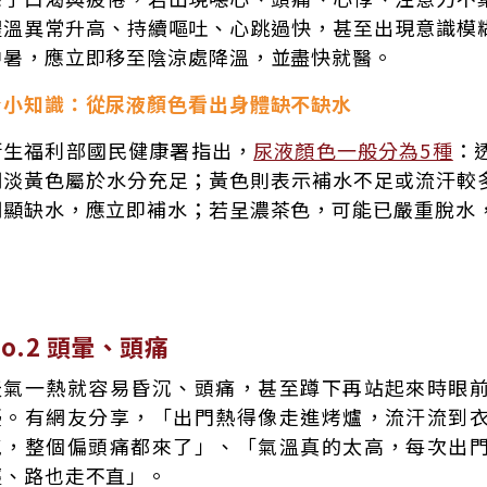
體溫異常升高、持續嘔吐、心跳過快，甚至出現意識模
中暑，應立即移至陰涼處降溫，並盡快就醫。
★小知識：
從尿液顏色看出身體缺不缺水
衛生福利部國民健康署指出，
尿液顏色一般分為5種
：
明淡黃色屬於水分充足；黃色則表示補水不足或流汗較
明顯缺水，應立即補水；若呈濃茶色，可能已嚴重脫水
No.2 頭暈、頭痛
天氣一熱就容易昏沉、頭痛，甚至蹲下再站起來時眼
擾。有網友分享，「出門熱得像走進烤爐，流汗流到
氣，整個偏頭痛都來了」、「氣溫真的太高，每次出
輕、路也走不直」。