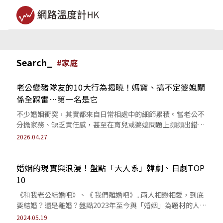
Search_
#
家庭
老公變豬隊友的10大行為揭曉！媽寶、搞不定婆媳關
係全踩雷…第一名是它
不少婚姻衝突，其實都來自日常相處中的細節累積。當老公不
分擔家務、缺乏責任感，甚至在育兒或婆媳問題上頻頻出錯，
另一半變豬隊友也成為許多妻子的共同心聲。
2026.04.27
婚姻的現實與浪漫！盤點「大人系」韓劇、日劇TOP
10
《和我老公結婚吧》、《 我們離婚吧》...兩人相戀相愛，到底
要結婚？還是離婚？盤點2023年至今與「婚姻」為題材的人氣
戲劇作品。
2024.05.19