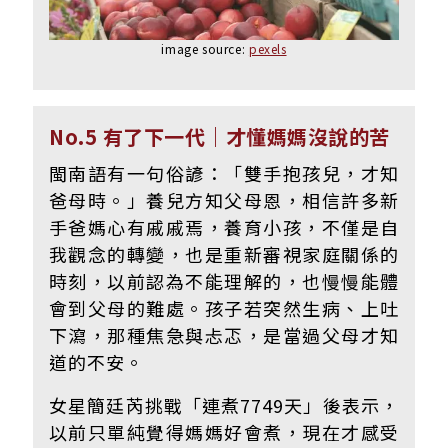
image source:
pexels
No.5 有了下一代｜才懂媽媽沒說的苦
閩南語有一句俗諺：「雙手抱孩兒，才知
爸母時。」養兒方知父母恩，相信許多新
手爸媽心有戚戚焉，養育小孩，不僅是自
我觀念的轉變，也是重新審視家庭關係的
時刻，以前認為不能理解的，也慢慢能體
會到父母的難處。孩子若突然生病、上吐
下瀉，那種焦急與忐忑，是當過父母才知
道的不安。
女星簡廷芮挑戰「連煮7749天」後表示，
以前只單純覺得媽媽好會煮，現在才感受