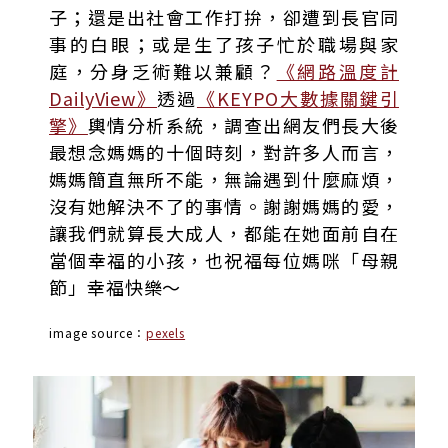
子；還是出社會工作打拚，卻遭到長官同
事的白眼；或是生了孩子忙於職場與家
庭，分身乏術難以兼顧？
《網路溫度計
DailyView》
透過
《KEYPO大數據關鍵引
擎》
輿情分析系統，調查出網友們長大後
最想念媽媽的十個時刻，對許多人而言，
媽媽簡直無所不能，無論遇到什麼麻煩，
沒有她解決不了的事情。謝謝媽媽的愛，
讓我們就算長大成人，都能在她面前自在
當個幸福的小孩，也祝福每位媽咪「母親
節」幸福快樂～
image source：
pexels