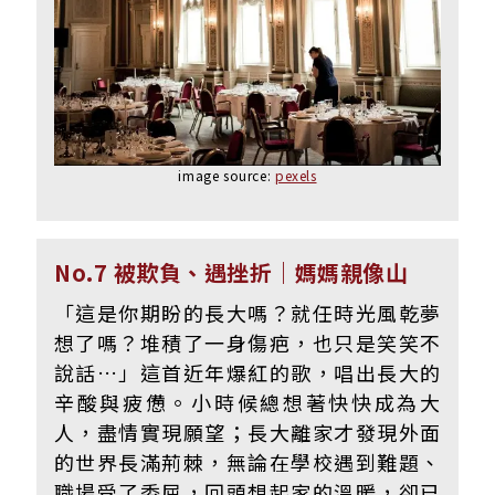
image source:
pexels
No.7 被欺負、遇挫折｜媽媽親像山
「這是你期盼的長大嗎？就任時光風乾夢
想了嗎？堆積了一身傷疤，也只是笑笑不
說話…」這首近年爆紅的歌，唱出長大的
辛酸與疲憊。
小時候總想著快快成為大
人，盡情實現願望；長大離家才發現外面
的世界長滿荊棘，無論在學校遇到難題、
職場受了委屈，回頭想起家的溫暖，卻已