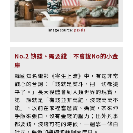
image source:
pexels
No.2 缺錢、需要錢｜不會說No的小金
庫
韓國知名電影《寄生上流》中，有句非常
戳心的台詞：「錢就是熨斗，把一切都燙
平了。」長大後體會到人類世界的現實，
第一課就是「有錢並非萬能，沒錢萬萬不
能」，以前在家裡當爸寶、媽寶，茶來伸
手飯來張口，沒有金錢的壓力；出外凡事
都要錢，沒錢可花的時候，一週靠一條白
吐司，偶爾加幾碗泡麵囫圇度日。