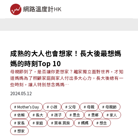
成熟的大人也會想家！長大後最想媽
媽的時刻Top 10
母親節到了，是否讓你更想家？離家獨立面對世界，才知
道媽媽為了照顧家庭與家人付出多大心力，長大後總有一
些時刻，讓人特別想念媽媽…
2024.05.12
#
Mother's Day
#
小孩
#
父母
#
母親
#
母親節
#
依賴
#
長大
#
孩子
#
思念
#
思鄉
#
家人
#
家長
#
家庭
#
買車.買房
#
媽媽
#
想念
#
想家