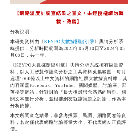
【網路溫度計調查結果之
圖文
，未經授權請勿轉
載、改寫】
分析說明：
本研究資料由《
KEYPO大數據關鍵引擎
》輿情分析系
統提供，分析時間範圍為2023年05月10日至2024年05
月08日，共一年。
《KEYPO大數據關鍵引擎》輿情分析系統擁有巨量資
料，以人工智慧作語意分析之工具資料蒐集範圍：每月
處理1000億以上中文資料的網路社群大數據資料庫，其
內容涵蓋Facebook、YouTube、新聞媒體、討論區、部
落格等網站
，針對討論『長大後最想念媽媽的時刻』相
關文本進行分析
，並根據網友就該議題之討論，作為本
分析依據。
本文所調查之結果，非參考投票、民調、網路問卷等資
料，名次僅代表網路討論聲量大小，不代表網友正負評
價。