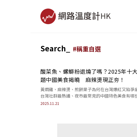
Search_
#
稱重自選
酸菜魚、螺螄粉退燒了嗎？2025年十
題中國美食揭曉 麻辣燙現正夯！
黃燜雞、麻辣燙、煎餅果子為何在台灣爆紅又陷爭
台灣社群最熱議、夜市最常見的中國特色美食有哪
本文解析台灣十大中式美食市場熱潮、食安與本土
2025.11.21
戰。