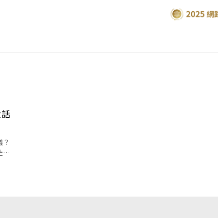
大話
議？
些？
化挑