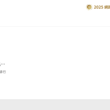
民之
蓮排行