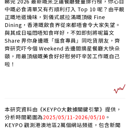
睇完 2026 最新嘅米芝蓮餐廳聲量排行榜，你心目
中嘅必食清單又有冇順利打入 Top 10 呢？由平靚
正嘅地道燒味，到儀式感拉滿嘅頂級 Fine
Dining，香港嘅飲食界從來都唔會令大家失望。
與其成日嗌悶唔知食咩好，不如即刻將呢篇文
Share 畀你身邊嘅「搵食專員」同吃貨朋友，齊
齊研究吓今個 Weekend 去邊間摘星餐廳大快朵
頤，用最頂級嘅美食好好慰勞吓辛苦工作嘅自己
啦！
本研究資料由《KEYPO大數據關鍵引擎》提供，
分析時間範圍為
2025/05/11-2026/05/10
。
KEYPO 觀測港澳地區2萬個網站頻道，包含新聞