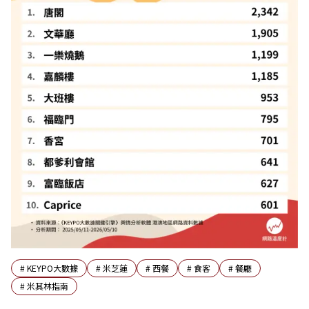
#
KEYPO大數據
#
米芝蓮
#
西餐
#
食客
#
餐廳
#
米其林指南