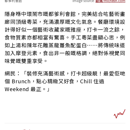
都爹利會館
image source:
翻攝/michelin.com
隱身喺中環鬧市嘅都爹利會館，完美結合咗藝術畫
廊同頂級粵菜，充滿濃厚嘅文化氣息。餐廳環境設
計得好似一個藝術收藏家嘅雅座，打卡一流之餘，
食物質素亦都相當有驚喜。手工粵菜盡顯心思，例
如上湯和陳年花雕蒸龍躉魚配蛋白⋯⋯將傳統味道
加入摩登元素，食出非一般嘅格調，絕對係視覺同
味覺嘅雙重享受。
網民：「裝修充滿藝術感，打卡超級靚！最愛佢哋
個 Brunch，點心精緻又好食，Chill 住過
Weekend 最正。」