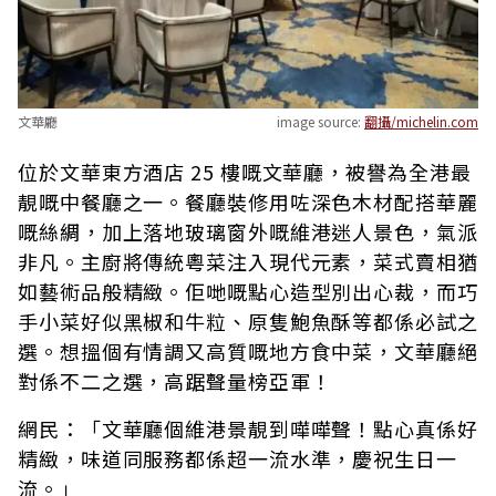
文華廳
image source:
翻攝/michelin.com
位於文華東方酒店 25 樓嘅文華廳，被譽為全港最
靚嘅中餐廳之一。餐廳裝修用咗深色木材配搭華麗
嘅絲綢，加上落地玻璃窗外嘅維港迷人景色，氣派
非凡。主廚將傳統粵菜注入現代元素，菜式賣相猶
如藝術品般精緻。佢哋嘅點心造型別出心裁，而巧
手小菜好似黑椒和牛粒、原隻鮑魚酥等都係必試之
選。想搵個有情調又高質嘅地方食中菜，文華廳絕
對係不二之選，高踞聲量榜亞軍！
網民：「文華廳個維港景靚到嘩嘩聲！點心真係好
精緻，味道同服務都係超一流水準，慶祝生日一
流。」