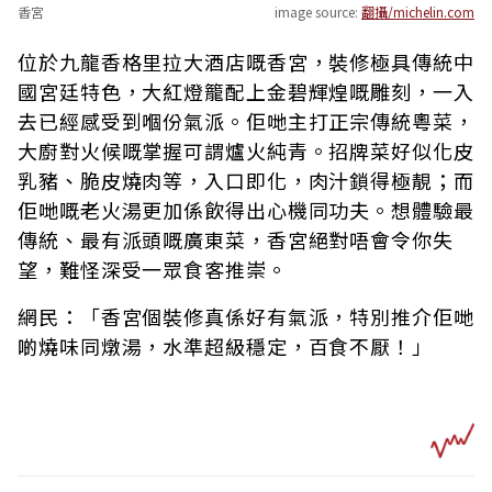
香宮
image source:
翻攝/michelin.com
位於九龍香格里拉大酒店嘅香宮，裝修極具傳統中
國宮廷特色，大紅燈籠配上金碧輝煌嘅雕刻，一入
去已經感受到嗰份氣派。佢哋主打正宗傳統粵菜，
大廚對火候嘅掌握可謂爐火純青。招牌菜好似化皮
乳豬、脆皮燒肉等，入口即化，肉汁鎖得極靚；而
佢哋嘅老火湯更加係飲得出心機同功夫。想體驗最
傳統、最有派頭嘅廣東菜，香宮絕對唔會令你失
望，難怪深受一眾食客推崇。
網民：「香宮個裝修真係好有氣派，特別推介佢哋
啲燒味同燉湯，水準超級穩定，百食不厭！」