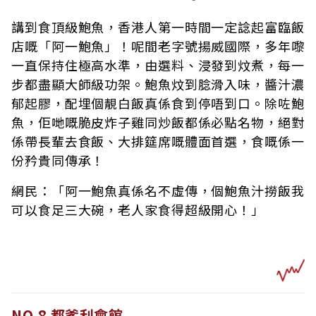
講到食頂級鮑魚，香港人第一時間一定諗起富臨飯
店嘅「阿一鮑魚」！呢間老字號揚威國際，多年嚟
一直保持住極高水準，由選料、浸發到炆煮，每一
步都盡顯大師級功架。鮑魚炆到腍滑入味，醬汁濃
郁起膠，配埋個靚白飯真係食到停唔到口。除咗鮑
魚，佢哋嘅脆皮炸子雞同炒飯都係必點名物，絕對
係帶長輩去食飯、大排筵席嘅體面首選，食嘅係一
份矜貴同傳承！
網民：「阿一鮑魚真係名不虛傳，個鮑魚汁撈飯我
可以食足三大碗，老人家食得超級開心！」
NO.8 都爹利會館