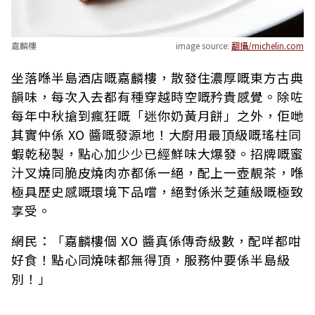
嘉麟樓
image source:
翻攝/michelin.com
坐落喺半島酒店嘅嘉麟樓，散發住濃厚嘅東方古典
韻味，每次入去都有種穿越時空嘅矜貴感覺。除咗
每年中秋搶到瘋狂嘅「迷你奶黃月餅」之外，佢哋
其實仲係 XO 醬嘅發源地！大廚用最頂級嘅瑤柱同
蝦乾秘製，點心加少少已經鮮味大爆發。招牌嘅蜜
汁叉燒同脆皮燒肉亦都係一絕，配上一壺靚茶，喺
極具歷史感嘅環境下品嚐，絕對係米芝蓮級嘅極致
享受。
網民：「嘉麟樓個 XO 醬真係傳奇級數，配咩都咁
好食！點心同燒味都無得頂，服務仲要係半島級
別！」