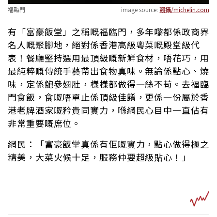
福臨門
image source:
翻攝/michelin.com
有「富豪飯堂」之稱嘅福臨門，多年嚟都係政商界
名人嘅聚腳地，絕對係香港高級粵菜嘅殿堂級代
表！餐廳堅持選用最頂級嘅新鮮食材，唔花巧，用
最純粹嘅傳統手藝帶出食物真味。無論係點心、燒
味，定係鮑參翅肚，樣樣都做得一絲不苟。去福臨
門食飯，食嘅唔單止係頂級佳餚，更係一份屬於香
港老牌酒家嘅矜貴同實力，喺網民心目中一直佔有
非常重要嘅席位。
網民：「富豪飯堂真係有佢嘅實力，點心做得極之
精美，大菜火候十足，服務仲要超級貼心！」