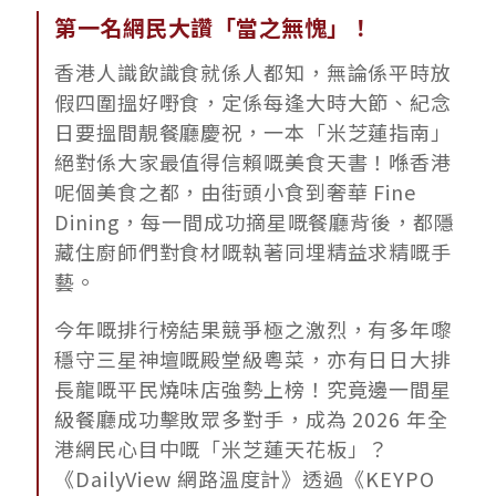
第一名網民大讚「當之無愧」！
香港人識飲識食就係人都知，無論係平時放
假四圍搵好嘢食，定係每逢大時大節、紀念
日要搵間靚餐廳慶祝，一本「米芝蓮指南」
絕對係大家最值得信賴嘅美食天書！喺香港
呢個美食之都，由街頭小食到奢華 Fine
Dining，每一間成功摘星嘅餐廳背後，都隱
藏住廚師們對食材嘅執著同埋精益求精嘅手
藝。
今年嘅排行榜結果競爭極之激烈，有多年嚟
穩守三星神壇嘅殿堂級粵菜，亦有日日大排
長龍嘅平民燒味店強勢上榜！究竟邊一間星
級餐廳成功擊敗眾多對手，成為 2026 年全
港網民心目中嘅「米芝蓮天花板」？
《DailyView 網路溫度計》透過《KEYPO