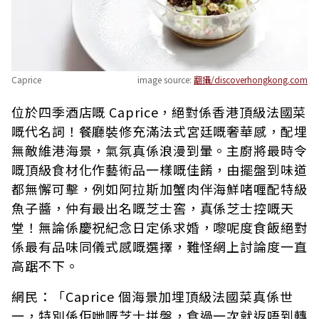
Caprice
image source:
翻攝/discoverhongkong.com
位於四季酒店嘅 Caprice，絕對係香港頂級法國菜
嘅代名詞！餐廳裝修充滿法式宮廷嘅奢華感，配埋
無敵維港海景，氣氛真係浪漫到暈。主廚將最時令
嘅頂級食材化作藝術品一樣嘅佳餚，由擺盤到味道
都無懈可擊，例如阿拉斯加蟹肉伴海鮮啫喱配特級
魚子醬，仲有最出名嘅芝士窖，真係芝士控嘅天
堂！無論係慶祝紀念日定係求婚，嚟呢度食飯絕對
係最有品味同儀式感嘅選擇，難怪網上討論度一直
高踞不下。
網民：「Caprice 個海景加埋頂級法國菜真係世
一，特別係佢哋嘅芝士拼盤，食過一次就返唔到轉