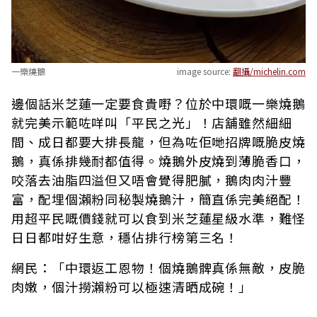
一樂燒鵝
image source:
翻攝/michelin.com
邊個話米芝蓮一定要食貴嘢？位於中環嘅一樂燒鵝
就完美示範咗咩叫「平民之光」！店舖雖然細細
間、成日都要大排長龍，但為咗佢哋招牌嘅脆皮燒
鵝，真係排幾耐都值得。燒鵝外皮燒到薄脆香口，
咬落去油脂四溢但又唔會覺得肥膩，鵝肉肉汁豐
富，配埋個瀨粉同秘製燒鵝汁，簡直係完美絕配！
用超平民嘅價錢就可以食到米芝蓮星級水準，難怪
日日都咁好生意，穩佔排行榜第三名！
網民：「中環返工恩物！個燒鵝髀真係無敵，皮脆
肉嫩，個汁撈瀨粉可以極速清晒成碗！」