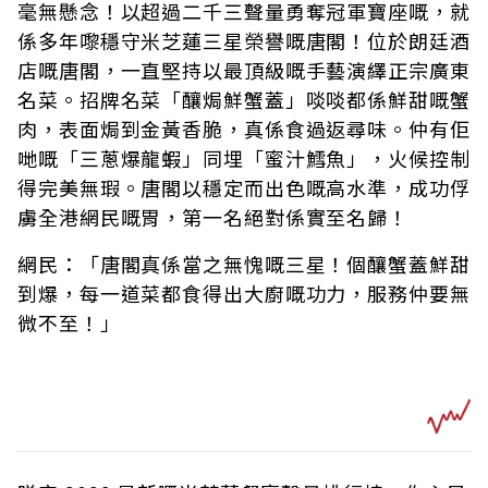
毫無懸念！以超過二千三聲量勇奪冠軍寶座嘅，就
係多年嚟穩守米芝蓮三星榮譽嘅唐閣！位於朗廷酒
店嘅唐閣，一直堅持以最頂級嘅手藝演繹正宗廣東
名菜。招牌名菜「釀焗鮮蟹蓋」啖啖都係鮮甜嘅蟹
肉，表面焗到金黃香脆，真係食過返尋味。仲有佢
哋嘅「三蔥爆龍蝦」同埋「蜜汁鱈魚」，火候控制
得完美無瑕。唐閣以穩定而出色嘅高水準，成功俘
虜全港網民嘅胃，第一名絕對係實至名歸！
網民：「唐閣真係當之無愧嘅三星！個釀蟹蓋鮮甜
到爆，每一道菜都食得出大廚嘅功力，服務仲要無
微不至！」