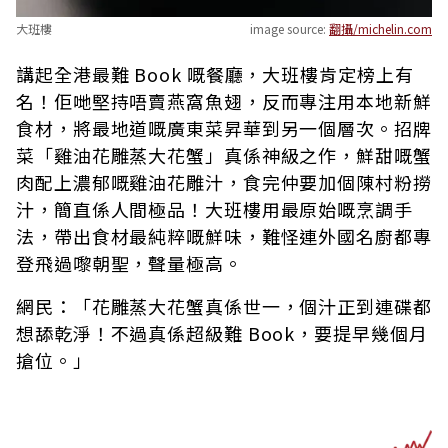
大班樓
image source:
翻攝/michelin.com
講起全港最難 Book 嘅餐廳，大班樓肯定榜上有
名！佢哋堅持唔賣燕窩魚翅，反而專注用本地新鮮
食材，將最地道嘅廣東菜昇華到另一個層次。招牌
菜「雞油花雕蒸大花蟹」真係神級之作，鮮甜嘅蟹
肉配上濃郁嘅雞油花雕汁，食完仲要加個陳村粉撈
汁，簡直係人間極品！大班樓用最原始嘅烹調手
法，帶出食材最純粹嘅鮮味，難怪連外國名廚都專
登飛過嚟朝聖，聲量極高。
網民：「花雕蒸大花蟹真係世一，個汁正到連碟都
想舔乾淨！不過真係超級難 Book，要提早幾個月
搶位。」