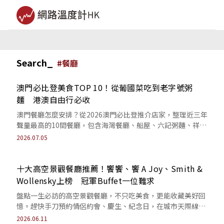
Search_
#
餐廳
澳門必比登美食TOP 10！從葡國菜吃到老字號粥
麵 港澳自由行必收
澳門餐廳怎麼安排？從2026澳門必比登推介店家，整理近三年
聲量最高的10間餐廳，包含海灣餐廳、船屋、六記粥麵、祥
記、六棉酒家等人氣選擇。
2026.07.05
十大高空景觀餐廳推薦！饗饗、饗 A Joy、Smith &
Wollensky上榜 冠軍Buffet一位難求
盤點一生必訪的高空景觀餐廳，不只吃美食，更能收藏美好回
憶。趕快手刀預約情侶約會、慶生、紀念日，在城市天際線與
璀璨夜景陪伴下，浪漫與儀式感一次到位。
2026.06.11