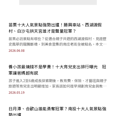
苗栗十大人氣景點強勢出爐！勝興車站、西湖渡假
村、白沙屯拱天宮誰才是聲量冠軍？
苗栗必訪景點有哪些？從適合親子共遊的西湖渡假村、見證歷
史風華的龍騰斷橋，到美食雲集的南庄老街全被點名，本文一
次掌握各地特色與話題焦點 。
2026.06.08
養小孩最燒錢不是學費！十大育兒支出排行曝光 冠
軍讓爸媽超有感
孩子進入2至6歲成長探索期後，教育費、保險、才藝班與親子
旅遊等育兒支出明顯增加，家長該如何提早規劃育兒金與教育
基金，降低育兒壓力、打造孩子未來保障？
2026.05.19
日月潭、合歡山誰能勇奪冠軍？南投十大人氣景點強
勢出爐