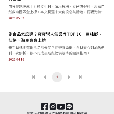
南投景點推薦｜九族文化村、清境農場、泰雅渡假村、溪頭自
然教育園區全上榜，本文精選十大南投必訪勝地，從觀光特色
到話題焦點帶你一次掌握。
2026.05.09
副食品怎麼選？寶寶粥人氣品牌TOP 10 農純鄉、
桂格、瀚克寶寶上榜
新手爸媽挑選副食品常卡關？從營養均衡、食材安心到加熱便
利一次解析，依不同成長階段提供精準的選擇指南。
2026.04.16
1
關於我們
聯絡我們
服務條款
隱私權政策