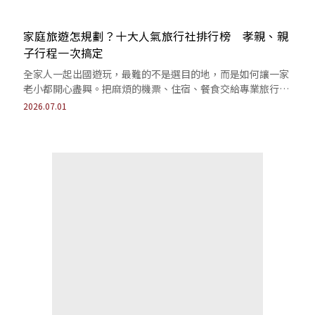
家庭旅遊怎規劃？十大人氣旅行社排行榜 孝親、親
子行程一次搞定
全家人一起出國遊玩，最難的不是選目的地，而是如何讓一家
老小都開心盡興。把麻煩的機票、住宿、餐食交給專業旅行社
安排，留下更多時間給重要的家人朋友吧！
2026.07.01