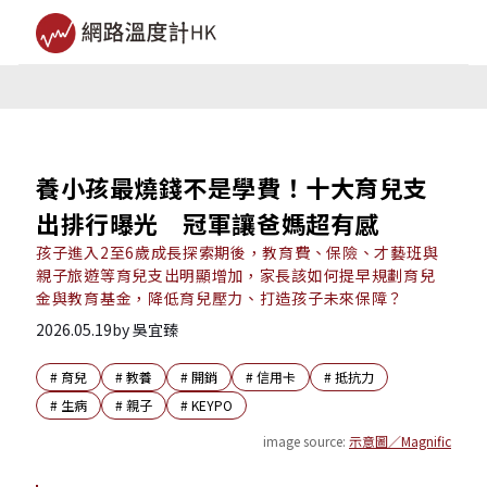
養小孩最燒錢不是學費！十大育兒支
出排行曝光 冠軍讓爸媽超有感
孩子進入2至6歲成長探索期後，教育費、保險、才藝班與
親子旅遊等育兒支出明顯增加，家長該如何提早規劃育兒
金與教育基金，降低育兒壓力、打造孩子未來保障？
2026.05.19
by
吳宜臻
#
育兒
#
教養
#
開銷
#
信用卡
#
抵抗力
#
生病
#
親子
#
KEYPO
image source:
示意圖／Magnific