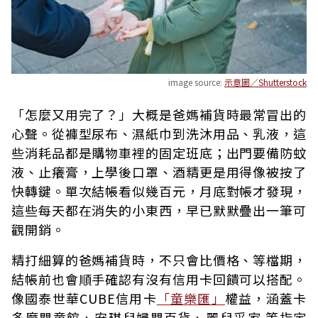
image source:
示意圖／Shutterstock
「怎麼又用完了？」大概是爸媽補貨時最常冒出的
心聲。從褲型尿布、濕紙巾到洗沐用品、乳液，這
些消耗品都是購物車裡的固定班底；出門要備防蚊
液、止癢膏，上學後口罩、酒精更是用得像被按了
快轉鍵。單次結帳看似幾百元，月底對帳才發現，
這些每天都在消失的小東西，早已默默疊出一筆可
觀開銷。
精打細算的爸媽補貨時，不只會比價格、等檔期，
結帳前也會順手確認有沒有信用卡回饋可以搭配。
像國泰世華CUBE信用卡
「童樂匯」
權益，涵蓋卡
多摩嬰童館、安琪兒婦嬰百貨、麗兒采家 等指定