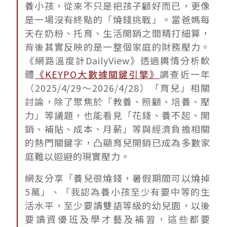
養小孩，從來不只是把孩子顧好而已，更像
是一場沒有終點的「燒錢挑戰」。當爸媽每
天在奶粉、托育、生活開銷之間精打細算，
背後其實反映的是一整個家庭的財務壓力。
《網路溫度計DailyView》透過輿情分析軟
體
《KEYPO大數據關鍵引擎》
調查近一年
（2025/4/29～2026/4/28）「育兒」相關
討論，除了聚焦於「教養、照顧、培養、壓
力」等議題，也能看見「花錢、養不起、開
銷、補貼、成本、月薪」等與經濟負擔相關
的熱門關鍵字，凸顯育兒開銷已成為多數家
庭難以迴避的現實壓力。
網友分享「養兒很燒錢，暑假期間可以燒掉
5萬」、「我認為養小孩至少有要中等的生
活水平，至少要讀雙語等級的幼兒園，以後
要讀資優班及學才藝及補習，這些都要