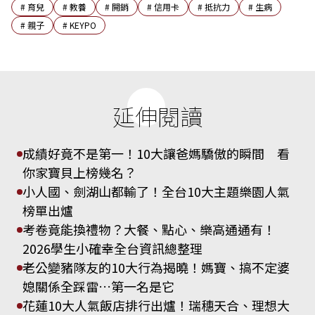
#
育兒
#
教養
#
開銷
#
信用卡
#
抵抗力
#
生病
#
親子
#
KEYPO
延伸閱讀
成績好竟不是第一！10大讓爸媽驕傲的瞬間 看
你家寶貝上榜幾名？
小人國、劍湖山都輸了！全台10大主題樂園人氣
榜單出爐
考卷竟能換禮物？大餐、點心、樂高通通有！
2026學生小確幸全台資訊總整理
老公變豬隊友的10大行為揭曉！媽寶、搞不定婆
媳關係全踩雷…第一名是它
花蓮10大人氣飯店排行出爐！瑞穗天合、理想大