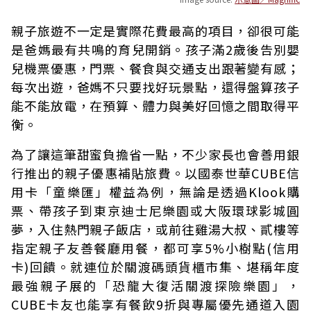
親子旅遊不一定是實際花費最高的項目，卻很可能
是爸媽最有共鳴的育兒開銷。孩子滿2歲後告別嬰
兒機票優惠，門票、餐食與交通支出跟著變有感；
每次出遊，爸媽不只要找好玩景點，還得盤算孩子
能不能放電，在預算、體力與美好回憶之間取得平
衡。
為了讓這筆甜蜜負擔省一點，不少家長也會善用銀
行推出的親子優惠補貼旅費。以國泰世華CUBE信
用卡「童樂匯」權益為例，無論是透過Klook購
票、帶孩子到東京迪士尼樂園或大阪環球影城圓
夢，入住熱門親子飯店，或前往雞湯大叔、貳樓等
指定親子友善餐廳用餐，都可享5%小樹點(信用
卡)回饋。就連位於關渡碼頭貨櫃市集、堪稱
年度
最強親子展的
「恐龍大復活關渡探險樂園」，
CUBE卡友也能享有餐飲9折與專屬優先通道入園