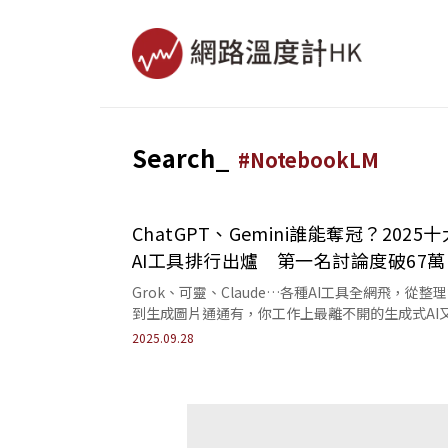
Search_
#
NotebookLM
ChatGPT、Gemini誰能奪冠？2025十
AI工具排行出爐 第一名討論度破67萬
聲量王
Grok、可靈、Claude…各種AI工具全網飛，從整
到生成圖片通通有，你工作上最離不開的生成式AI
哪款呢？
2025.09.28