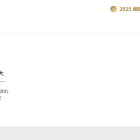
大
成
理資料
又是