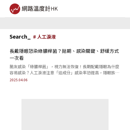
Search_
#
人工淚液
長戴隱眼恐染綠膿桿菌？拋期、感染關鍵、舒緩方式
一次看
脆友感染「綠膿桿菌」，視力無法恢復！長期配戴隱眼為什麼
容易感染？人工淚液注意「這成分」感染率恐提高，隱眼族必
讀防護指南。
2025.04.06