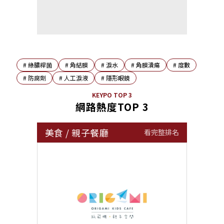
#
綠膿桿菌
#
角結膜
#
淚水
#
角膜潰瘍
#
度數
#
防腐劑
#
人工淚液
#
隱形眼鏡
KEYPO TOP 3
網路熱度TOP 3
美食
/
親子餐廳
看完整排名