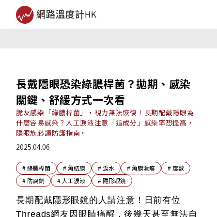
長戴隱眼恐染綠膿桿菌？拋期、感染
關鍵、舒緩方式一次看
脆友感染「綠膿桿菌」，視力無法恢復！長期配戴隱眼為
什麼容易感染？人工淚液注意「這成分」感染率恐提高，
隱眼族必讀防護指南。
2025.04.06
#
綠膿桿菌
#
角結膜
#
淚水
#
角膜潰瘍
#
度數
#
防腐劑
#
人工淚液
#
隱形眼鏡
長期配戴隱形眼鏡的人請注意！日前有位
Threads網友因眼睛痛醒，後幾天甚至無法自