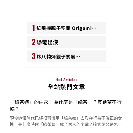
1
紙飛機親子空間 Origami
Kids Cafe
2
恐竜出沒
3
炑八韓烤親子餐廳
Meokbang BBQ Kidzone
Hot Articles
全站熱門文章
「綠茶婊」的由來！為什麼是「綠茶」？其他茶不行
嗎？
現今這個時代已經很習慣用「綠茶婊」去形容行為不端正的女
性，是什麼時候「綠茶婊」成了罵人的字彙？這個詞又是怎麼
來的呢？