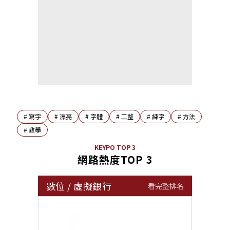
#
寫字
#
漂亮
#
字體
#
工整
#
練字
#
方法
#
教學
KEYPO TOP 3
網路熱度TOP 3
數位
/
虛擬銀行
看完整排名