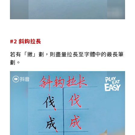
#2 斜鈎拉長
若有「撇」劃，則盡量拉長至字體中的最長筆
劃。