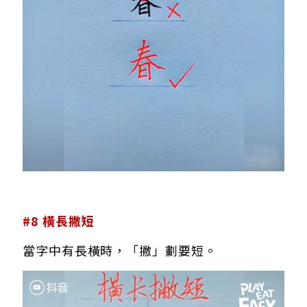
#8 橫長撇短
當字中有長橫時，「撇」劃要短。