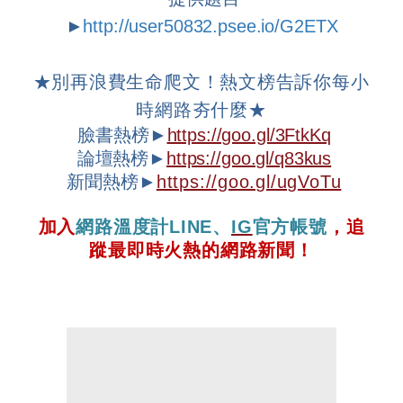
►
http://user50832.psee.io/G2ETX
★
別再浪費生命爬文！熱文榜告訴你每小
時網路夯什麼
★
臉書熱榜►
https://goo.gl/3FtkKq
論壇
熱榜►
https://goo.gl/q83kus
新聞熱榜►
https://goo.gl/ugVoTu
加入
網路溫度計
LINE
、
IG
官方帳號
，追
蹤最即時火熱的網路新聞！