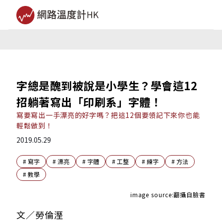
字總是醜到被說是小學生？學會這12
招躺著寫出「印刷系」字體！
寫要寫出一手漂亮的好字嗎？把這12個要領記下來你也能
輕鬆做到！
2019.05.29
#
寫字
#
漂亮
#
字體
#
工整
#
練字
#
方法
#
教學
image source:翻攝自臉書
文／勞倫溼