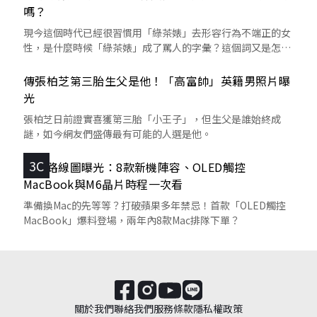
嗎？
現今這個時代已經很習慣用「綠茶婊」去形容行為不端正的女
性，是什麼時候「綠茶婊」成了罵人的字彙？這個詞又是怎麼
來的呢？
傳張柏芝第三胎生父是他！「高富帥」英籍男照片曝
光
張柏芝日前證實喜獲第三胎「小王子」，但生父是誰始終成
謎，如今網友們盛傳最有可能的人選是他。
3C
蘋果路線圖曝光：8款新機陣容、OLED觸控
MacBook與M6晶片時程一次看
準備換Mac的先等等？打破蘋果多年禁忌！首款「OLED觸控
MacBook」爆料登場，兩年內8款Mac排隊下單？
關於我們
聯絡我們
服務條款
隱私權政策