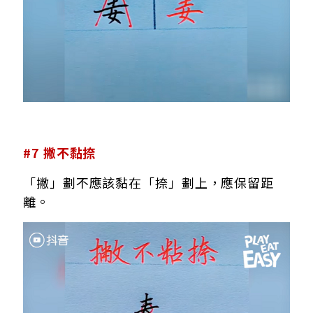
#7 撇不黏捺
「撇」劃不應該黏在「捺」劃上，應保留距
離。