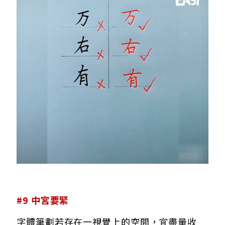
#9 中宮要緊
字體筆劃若存在一視覺上的空間，宜盡量收