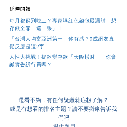
延伸閱讀
每月都窮到吃土？專家曝紅色錢包最漏財 想
存錢全靠「這一張」！
「台灣人均富亞洲第一」你有感？9成網友直
覺反應是這2字！
人性大挑戰！提款變存款「天降橫財」 你會
誠實告訴行員嗎？
還看不夠，有任何疑難雜症想了解？
或是有想看的排名主題？請不要猶豫告訴我
們吧
提供題目