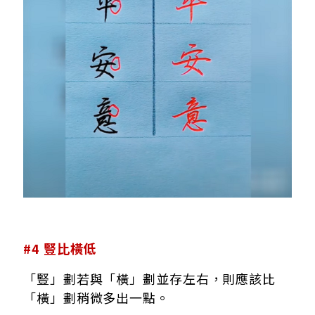
#4 豎比橫低
「豎」劃若與「橫」劃並存左右，則應該比
「橫」劃稍微多出一點。