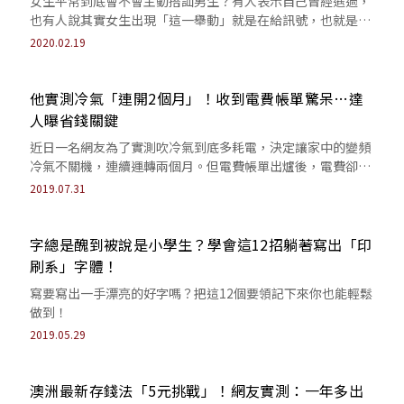
女生平常到底會不會主動搭訕男生？有人表示自己曾經遇過，
也有人說其實女生出現「這一舉動」就是在給訊號，也就是對
你有意思！
2020.02.19
他實測冷氣「連開2個月」！收到電費帳單驚呆…達
人曝省錢關鍵
近日一名網友為了實測吹冷氣到底多耗電，決定讓家中的變頻
冷氣不關機，連續運轉兩個月。但電費帳單出爐後，電費卻比
他預期的便宜上許多，讓大家驚訝不已。
2019.07.31
字總是醜到被說是小學生？學會這12招躺著寫出「印
刷系」字體！
寫要寫出一手漂亮的好字嗎？把這12個要領記下來你也能輕鬆
做到！
2019.05.29
澳洲最新存錢法「5元挑戰」！網友實測：一年多出