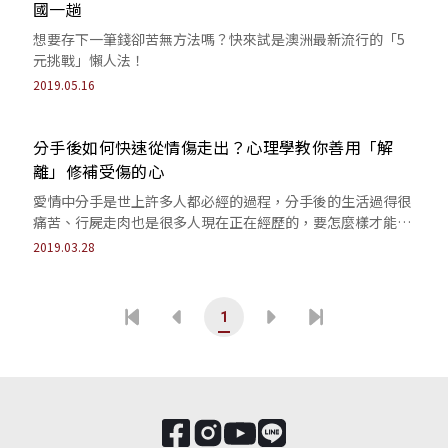
國一趟
想要存下一筆錢卻苦無方法嗎？快來試是澳洲最新流行的「5
元挑戰」懶人法！
2019.05.16
分手後如何快速從情傷走出？心理學教你善用「解
離」修補受傷的心
愛情中分手是世上許多人都必經的過程，分手後的生活過得很
痛苦、行屍走肉也是很多人現在正在經歷的，要怎麼樣才能更
快、徹底地走出失戀的傷痛呢？心理學教...
2019.03.28
1