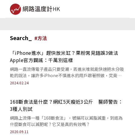
Search_
#
方法
「iPhone進水」趕快放米缸？果粉常見錯誤3做法
Apple官方闢謠：千萬別這樣
網路一直流傳電子產品只要受潮，丟進米堆就能快速把水分吸
乾的說法，讓許多iPhone不慎進水的用戶跟著照做，究竟這
個方法是否有效，Apple官方日...
2024.02.24
168斷食法是什麼？網紅5天瘦近3公斤 醫師警告：
3種人別試
網路上流傳一種「168斷食法」，號稱可以減脂減重，到底為
什麼斷食可以減肥呢？它又是真的有效嗎？
2020.09.11