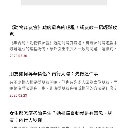
《動物森友會》難度最高的哩程！網友教一招輕鬆攻
克
《集合啦！動物森友會》近期討論度暴增，有網友討論遊戲中
最難達成的哩程為何，意外引出不少人一致認同是「連續釣魚
100次」，也有不少人分享輕鬆通關心法。
2020.03.30
朋友如何昇華情侶？內行人曝：先做這件事
有不少情人都是從朋友開始，但也有許多人因為太像朋友，而
始終沒辦法更進一步，到底從朋友進接成情侶的方法是什麼？
2020.02.29
女生都怎麼搭訕男生？她揭這舉動就是有意思…網
友：內行人秒懂