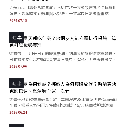
問題油品引發外食族焦慮，苯駢芘吃一次會致癌嗎？從抗氧化
蔬果、高纖飲食到選油與水炒法，一次掌握日常調整重點。
2026.07.15
時事
日本人夏天都吃什麼？台網友人氣推薦排行揭曉 這
道料理強勢奪冠
從象徵「土用丑日」的鰻魚熱潮，到清爽解暑的甜點與麵食，
日式飲食文化以季節感貫穿夏日餐桌，究竟有哪些美食最受台
灣網友關注呢？
2026.07.06
時事
挪威世足為何划船？挪威人為何集體放假？哈蘭德決
戰姆巴佩、淘汰賽命運一次看
集體坐地划船聲量破萬！維京軍團睽違28年重返世界盃前兩戰
全勝，挪威人為何可以集體到場應援？6/27哈蘭德迎戰法國，
搶分組首名挑淘汰賽是誰？
2026.06.24