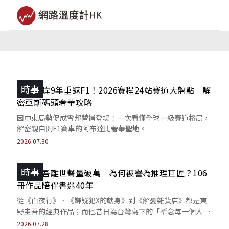
時事
雪邦睽違9年重返F1！2026賽程24站賽道大盤點 解
密亞斯碼頭奢華攻略
因中東局勢促成雪邦替補登場！一次看懂全球一級賽道格局，
解密親自開F1賽車的阿布達比奢華聖地。
2026.07.30
時事
東野圭吾離世聲量破萬 為何被譽為推理巨匠？106
冊作品陪伴書迷40年
從《白夜行》、《嫌疑犯X的獻身》到《解憂雜貨店》都是東
野圭吾的經典作品；而他昔日為台灣寫下的「祈念每一個人都
能得到幸福」，如今也成了最溫柔的告別。
2026.07.28