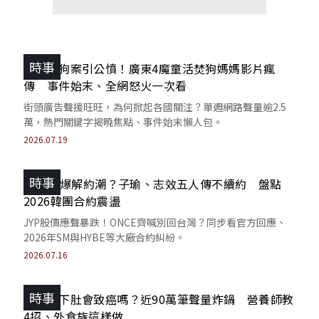
時事
揭陽虐狗案引公憤！廣東4魔童活焚狗媽媽影片瘋
傳 事件始末、全網怒火一次看
街頭廣告聲援旺旺，為何掀起各國關注？單週網路聲量逾2.5
萬，熱門關鍵字揭曉焦點、事件始末懶人包。
2026.07.19
時事
TWICE爆解約潮？子瑜、志效五人傳不續約 盤點
2026韓團合約震盪
JYP股價應聲暴跌！ONCE齊喊別回台灣？同步看官方回應、
2026年SM與HYBE等大廠合約糾紛。
2026.07.16
時事
毒油吃下肚會致癌嗎？近90萬筆聲量炸鍋 營養師教
4招、外食族這樣做