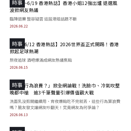
時事
【6/13~6/19 香港熱話】香港小姐12強出爐 退選風
波掀網友熱議
臨陣退賽 整容疑雲 這屆港姐話題不斷
2026.06.22
時事
【6/6~6/12 香港熱話】2026世界盃正式開踢！香港
掀起足球熱潮
熬夜追球 酒吧爆滿成網友熱議焦點
2026.06.15
時事
「女友行為浪費？」掀全網論戰！洗臉巾、冷氣吹整
晚都中槍 逾3千筆聲量引爆價值觀大戰
洗面乳沒剪開繼續用、宵夜爆點吃不完就丟，這些行為算浪費
嗎？脆友發文讓網友吵翻天！究竟網友為何爭論？
2026.06.13