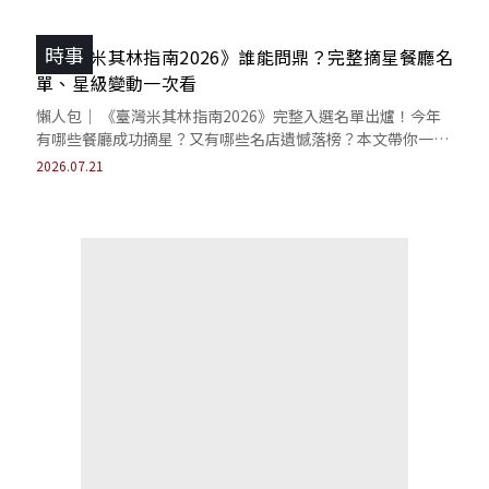
時事
《臺灣米其林指南2026》誰能問鼎？完整摘星餐廳名
單、星級變動一次看
懶人包｜ 《臺灣米其林指南2026》完整入選名單出爐！今年
有哪些餐廳成功摘星？又有哪些名店遺憾落榜？本文帶你一次
看懂最新星級版圖變化。
2026.07.21