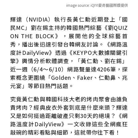
image source:
iQIYI愛奇藝國際版提供
弘大兆元宴誰烤肉？黃仁勳笑談「韓版兆元宴」與網咖情懷
輝達（NVIDIA）執行長黃仁勳近期登上「國
從基層工作到創業歷程 黃仁勳談輝達面臨的挑戰與企業文
民MC」劉在錫主持的韓國熱門綜藝《劉QUIZ
節目趣事大盤點！「仁勳鼻」醫美熱梗與加碼紅包
ON THE BLOCK》，展開他的全球綜藝首
不戴手錶專注此刻！10年後仍要天天拯救輝達
秀，播出後迅速引發台韓網友討論。《網路溫
度計DailyView》透過《KEYPO大數據關鍵引
擎》輿情分析軟體調查，「黃仁勳、劉在錫」
近一週（6/4～6/10）網路聲量達4206筆，探
索概念更圍繞「Golden、Faker、仁勳鼻、兆
元宴」等節目熱門話題。
究竟黃仁勳與韓國科技大老的烤肉聚會由誰負
責烤肉？經典皮衣外套到底是什麼來頭？輝達
又是如何挺過距離破產只剩30天的絕境？《網
路溫度計DailyView》一文收錄這些全網瘋狂
敲碗的精彩看點與細節，這就帶你往下看！