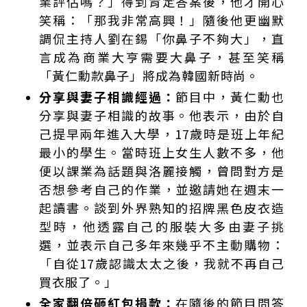
業評估嗎？」得到肯定答案後，他才開心
笑稱：「那我非常高興！」隨後他更幽默
調侃主持人劉在錫「你鼻子不夠大」，直
言成為商業大亨需要大鼻子，甚至笑稱
「黃仁勳款鼻子」將成為韓國新時尚。
分享與妻子相識經過：
節目中，黃仁勳也
分享與妻子相識的故事。他表示，由於自
己提早兩年進入大學，17歲時是班上年紀
最小的學生。當時班上女生人數不多，他
便以課業為話題與洛麗接觸，曾問對方是
否想參考自己的作業，並邀請她在週末一
起讀書。談到外界熟知的招牌黑色皮衣造
型時，他透露自己的服裝大多由妻子挑
選，並表示自己多年來幾乎不主動購物：
「自從17歲認識太太之後，我就不再自己
買衣服了。」
全家翻倍砸紅包捐款：
在隨後的節目問答