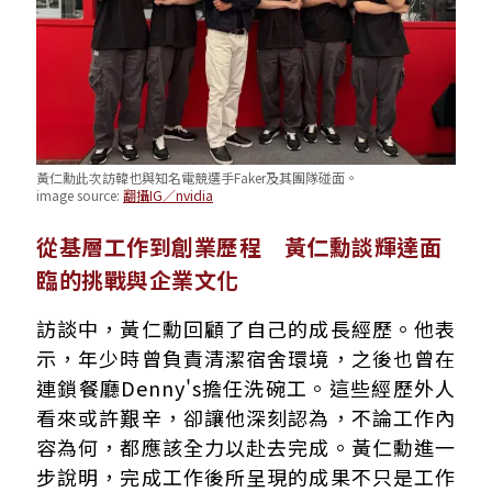
黃仁勳此次訪韓也與知名電競選手Faker及其團隊碰面。
image source:
翻攝IG／nvidia
從基層工作到創業歷程 黃仁勳談輝達面
臨的挑戰與企業文化
訪談中，黃仁勳回顧了自己的成長經歷。他表
示，年少時曾負責清潔宿舍環境，之後也曾在
連鎖餐廳Denny's擔任洗碗工。這些經歷外人
看來或許艱辛，卻讓他深刻認為，不論工作內
容為何，都應該全力以赴去完成。黃仁勳進一
步說明，完成工作後所呈現的成果不只是工作