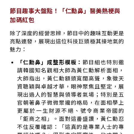
節目趣事大盤點！「仁勳鼻」醫美熱梗與
加碼紅包
除了深度的經營思辨，節目中的趣味互動更是
亮點連發，展現出這位科技巨頭極其接地氣的
魅力：
「仁勳鼻」成整形模板：
節目組也特別邀
請韓國知名觀相大師為黃仁勳解析面相，
大師指出，黃仁勳額頭寬闊高聳，象徵天
資聰穎與卓越才華，眼神聚焦且堅定，展
現出過人的智慧與領導者氣場；特別是五
官朝著鼻子微微聚攏的格局，在面相學上
更屬於一生財源不絕、號令商業帝國的
「鉅商之相」。面對這番盛讚，黃仁勳忍
不住反覆確認：「這真的是專業人士的專