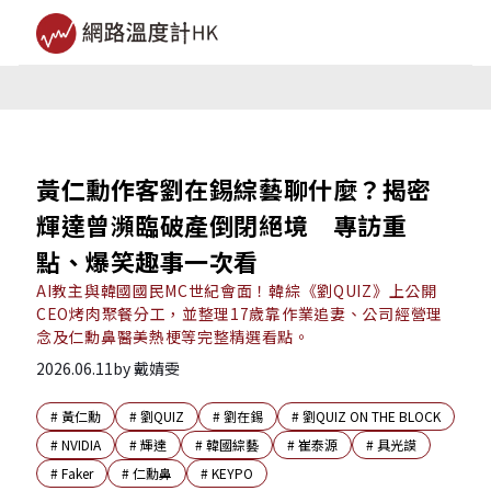
黃仁勳作客劉在錫綜藝聊什麼？揭密
輝達曾瀕臨破產倒閉絕境 專訪重
點、爆笑趣事一次看
AI教主與韓國國民MC世紀會面！韓綜《劉QUIZ》上公開
CEO烤肉聚餐分工，並整理17歲靠作業追妻、公司經營理
念及仁勳鼻醫美熱梗等完整精選看點。
2026.06.11
by
戴婧雯
#
黃仁勳
#
劉QUIZ
#
劉在錫
#
劉QUIZ ON THE BLOCK
#
NVIDIA
#
輝達
#
韓國綜藝
#
崔泰源
#
具光謨
#
Faker
#
仁勳鼻
#
KEYPO