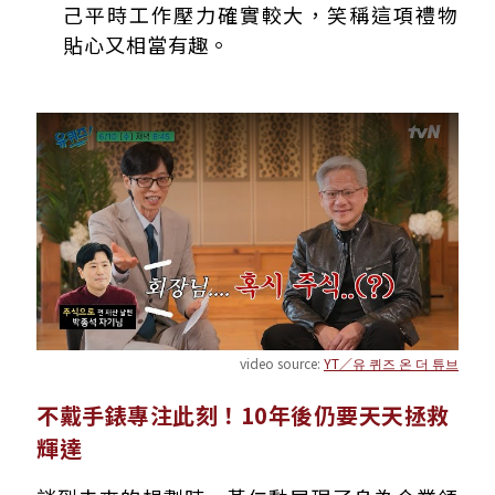
己平時工作壓力確實較大，笑稱這項禮物
貼心又相當有趣。
video source:
YT／유 퀴즈 온 더 튜브
不戴手錶專注此刻！10年後仍要天天拯救
輝達