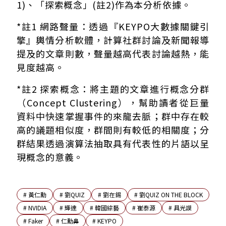
1)、「探索概念」(註2)作為本分析依據。
*註1 網路聲量：透過『KEYPO大數據關鍵引
擎』輿情分析軟體，計算社群討論及新聞報導
提及的文章則數，聲量越高代表討論越熱，能
見度越高。
*註2 探索概念：將主題的文章進行概念分群
（Concept Clustering），幫助讀者從巨量
資料中快速掌握事件的來龍去脈；群中存在較
高的議題相似度，群間則有較低的相關度；分
群結果透過演算法抽取具有代表性的片語以呈
現概念的意義。
#
黃仁勳
#
劉QUIZ
#
劉在錫
#
劉QUIZ ON THE BLOCK
#
NVIDIA
#
輝達
#
韓國綜藝
#
崔泰源
#
具光謨
#
Faker
#
仁勳鼻
#
KEYPO