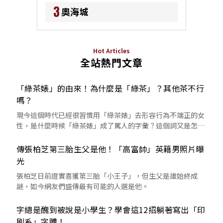
3
奧海城
Hot Articles
全站熱門文章
「綠茶婊」的由來！為什麼是「綠茶」？其他茶不行
嗎？
現今這個時代已經很習慣用「綠茶婊」去形容行為不端正的女
性，是什麼時候「綠茶婊」成了罵人的字彙？這個詞又是怎麼
來的呢？
傳張柏芝第三胎生父是他！「高富帥」英籍男照片曝
光
張柏芝日前證實喜獲第三胎「小王子」，但生父是誰始終成
謎，如今網友們盛傳最有可能的人選是他。
字總是醜到被說是小學生？學會這12招躺著寫出「印
刷系」字體！