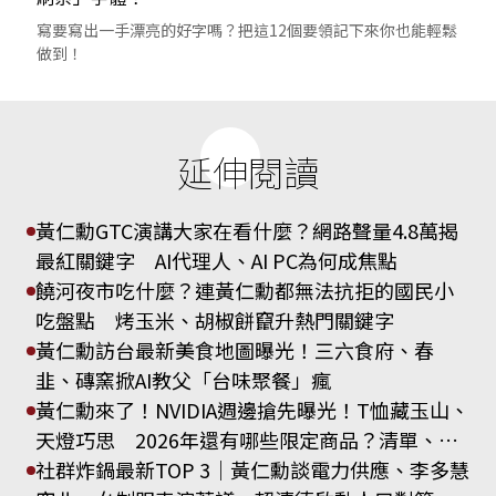
寫要寫出一手漂亮的好字嗎？把這12個要領記下來你也能輕鬆
做到！
延伸閱讀
黃仁勳GTC演講大家在看什麼？網路聲量4.8萬揭
最紅關鍵字 AI代理人、AI PC為何成焦點
饒河夜市吃什麼？連黃仁勳都無法抗拒的國民小
吃盤點 烤玉米、胡椒餅竄升熱門關鍵字
黃仁勳訪台最新美食地圖曝光！三六食府、春
韭、磚窯掀AI教父「台味聚餐」瘋
黃仁勳來了！NVIDIA週邊搶先曝光！T恤藏玉山、
天燈巧思 2026年還有哪些限定商品？清單、購
買資格看這裡
社群炸鍋最新TOP 3｜黃仁勳談電力供應、李多慧