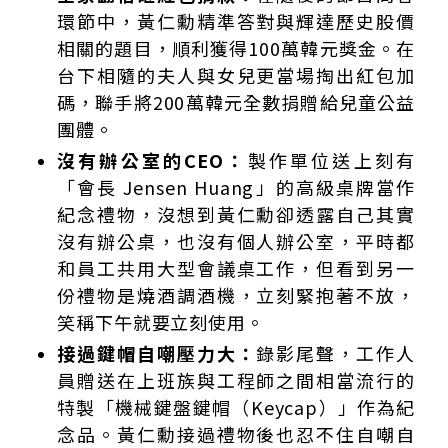
環節中，黃仁勳精準答對與輝達歷史股價
相關的題目，順利獲得100萬韓元獎金。在
台下相隨的夫人與女兒更當場掏出紅包加
碼，聯手將200萬韓元全數捐贈給兒童公益
團體。
沒有辦公室的CEO：
製作單位送上刻有
「會長 Jensen Huang」的高級桌牌當作
紀念禮物，沒想到黃仁勳卻透露自己其實
沒有辦公桌，也沒有個人辦公室，平時都
和員工共用大型會議桌工作，但看到另一
份禮物是燒酒調酒機，立刻緊抱著不放，
笑稱下午就要立刻使用。
接過鍵帽自嘲壓力大：
錄影尾聲，工作人
員贈送在上班族與工程師之間相當流行的
特製「機械鍵盤鍵帽（Keycap）」作為紀
念品。黃仁勳接過禮物後也忍不住自嘲自