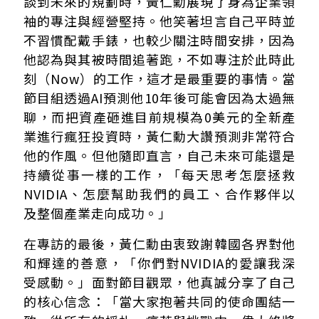
談到未來的規劃時，黃仁勳展現了身為企業領
袖的專注與經營堅持。他笑著坦言自己平時並
不習慣配戴手錶，也較少關注時間安排，因為
他認為與其被時間追著跑，不如專注於此時此
刻（Now）的工作，這才是最重要的事情。當
節目組透過AI預測他10年後可能會因為太過無
聊，而把資產砸進目前規模為0美元的全新產
業進行瘋狂投資時，黃仁勳大讚預測非常符合
他的作風。但他隨即直言，自己未來可能還是
持續從事一樣的工作，「每天思考怎麼拯救
NVIDIA、怎麼幫助我們的員工、合作夥伴以
及整個產業走向成功。」
在專訪的最後，黃仁勳由衷致謝韓國各界對他
和輝達的善意，「你們對NVIDIA的愛讓我深
受感動。」面對節目觀眾，他真誠分享了自己
的核心信念：「當大家抱著共同的使命團結一