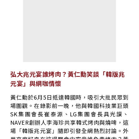
弘大兆元宴誰烤肉？黃仁勳笑談「韓版兆
元宴」與網咖情懷
黃仁勳於6月5日抵達韓國時，吸引大批民眾到
場圍觀。在錄影前一晚，他與韓國科技業巨頭
SK集團會長崔泰源、LG集團會長具光謨、
NAVER創辦人李海珍共享韓式烤肉與燒啤，這
場「韓版兆元宴」隨即引發全網熱烈討論。外
界高度好奇在這場聚會中究竟誰負責烤肉？黃