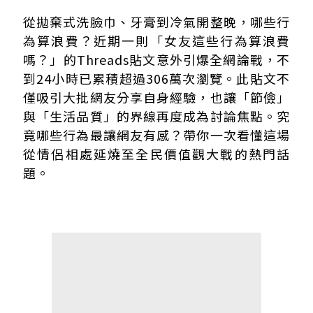
洗臉巾也能吵到上熱搜？「女友浪費嗎」話題超夯
從拋棄式洗臉巾、牙膏到冷氣開整晚，哪些行
花自己的錢也有問題？網友爭論核心其實是價值觀
為算浪費？近期一則「女友這些行為算浪費
嗎？」的Threads貼文意外引爆全網論戰，不
到24小時已累積超過306萬次瀏覽。此貼文不
僅吸引大批網友分享自身經驗，也讓「節儉」
與「生活品質」的界線再度成為討論焦點。究
竟哪些行為最讓網友有感？帶你一次看懂這場
從情侶相處延燒至全民價值觀大戰的熱門話
題。