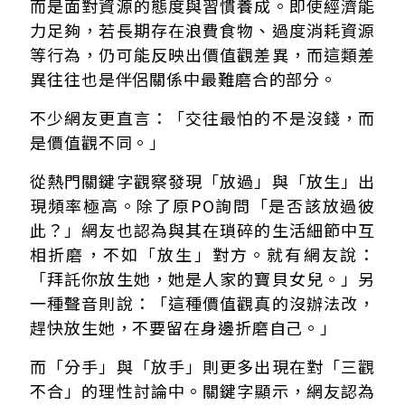
而是面對資源的態度與習慣養成。即使經濟能
力足夠，若長期存在浪費食物、過度消耗資源
等行為，仍可能反映出價值觀差異，而這類差
異往往也是伴侶關係中最難磨合的部分。
不少網友更直言：「交往最怕的不是沒錢，而
是價值觀不同。」
從熱門關鍵字觀察發現「放過」與「放生」出
現頻率極高。除了原PO詢問「是否該放過彼
此？」網友也認為與其在瑣碎的生活細節中互
相折磨，不如「放生」對方。就有網友說：
「拜託你放生她，她是人家的寶貝女兒。」另
一種聲音則說：「這種價值觀真的沒辦法改，
趕快放生她，不要留在身邊折磨自己。」
而「分手」與「放手」則更多出現在對「三觀
不合」的理性討論中。關鍵字顯示，網友認為