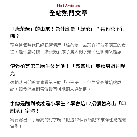
Hot Articles
全站熱門文章
「綠茶婊」的由來！為什麼是「綠茶」？其他茶不行
嗎？
現今這個時代已經很習慣用「綠茶婊」去形容行為不端正的女
性，是什麼時候「綠茶婊」成了罵人的字彙？這個詞又是怎麼
來的呢？
傳張柏芝第三胎生父是他！「高富帥」英籍男照片曝
光
張柏芝日前證實喜獲第三胎「小王子」，但生父是誰始終成
謎，如今網友們盛傳最有可能的人選是他。
字總是醜到被說是小學生？學會這12招躺著寫出「印
刷系」字體！
寫要寫出一手漂亮的好字嗎？把這12個要領記下來你也能輕鬆
做到！