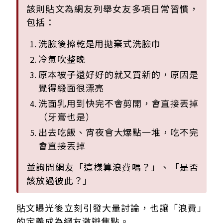
該則貼文為網友列舉女友多項日常習慣，
包括：
洗臉後擦乾是用拋棄式洗臉巾
冷氣吹整晚
原本被子還好好的就又買新的，原因是
覺得緞面很漂亮
洗面乳用到快完不會剪開，會直接丟掉
（牙膏也是）
出去吃飯、宵夜會大爆點一堆，吃不完
會直接丟掉
並詢問網友「這樣算浪費嗎？」、「是否
該放過彼此？」
貼文曝光後立刻引發大量討論，也讓「浪費」
的定義成為網友激辯焦點。