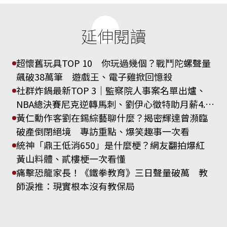
延伸閱讀
超懷舊玩具TOP 10 你玩過幾個？戰鬥陀螺聲量
飆破38萬筆 遊戲王、電子雞掀回憶殺
社群炸鍋最新TOP 3｜監察院人事案名單出爐、
NBA總決賽尼克逆轉馬刺、劉伊心徵特助月薪4.5
萬惹議
黃仁勳作客劉在錫綜藝聊什麼？揭密輝達曾瀕臨
破產倒閉絕境 專訪重點、爆笑趣事一次看
統神「鼎王低消650」是什麼梗？網友翻拍爆紅
黃山料體、貳樓梗一次看懂
痛擊恐龍家長！《鐵拳教育》三日聲量破萬 教
師淚推：現實根本沒有教保局