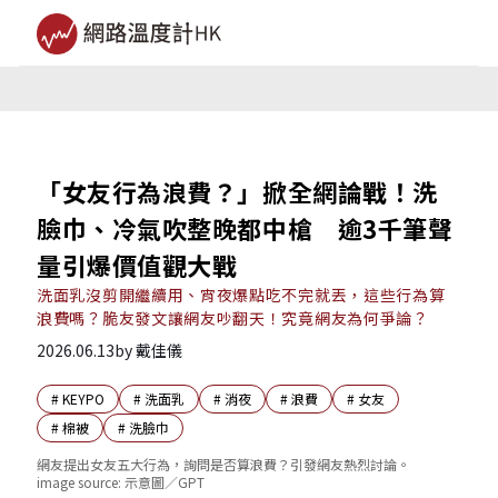
「女友行為浪費？」掀全網論戰！洗
臉巾、冷氣吹整晚都中槍 逾3千筆聲
量引爆價值觀大戰
洗面乳沒剪開繼續用、宵夜爆點吃不完就丟，這些行為算
浪費嗎？脆友發文讓網友吵翻天！究竟網友為何爭論？
2026.06.13
by
戴佳儀
#
KEYPO
#
洗面乳
#
消夜
#
浪費
#
女友
#
棉被
#
洗臉巾
網友提出女友五大行為，詢問是否算浪費？引發網友熱烈討論。
image source:
示意圖／GPT