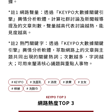
據。
*註1 網路聲量：透過『KEYPO大數據關鍵引
擎』輿情分析軟體，計算社群討論及新聞報導
提及的文章則數，聲量越高代表討論越熱，能
見度越高。
*註2 熱門關鍵字：透過『KEYPO大數據關鍵
引擎』輿情分析軟體，萃取網路上的文章與主
題共同出現的關鍵熱詞；次數越多，字詞越
大；可用來釐清核心議題與重點人事物。
#
KEYPO
#
洗面乳
#
消夜
#
浪費
#
女友
#
棉被
#
洗臉巾
KEYPO TOP 3
網路熱度TOP 3