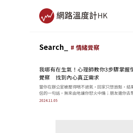
Search_
#
情緒覺察
我哪有在生氣！心理師教你3步驟掌握
覺察 找到內心真正需求
當你在辦公室被壓得喘不過氣，回家只想放鬆，結
侶的一句話，無來由地讓你怒火中燒；朋友邀你去
會，你聽了反倒覺得煩躁，不明白為什麼自己反應
2024.11.05
大...