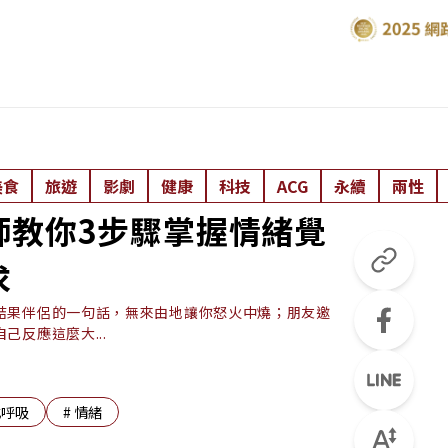
美食
旅遊
影劇
健康
科技
ACG
永續
兩性
師教你3步驟掌握情緒覺
求
結果伴侶的一句話，無來由地讓你怒火中燒；朋友邀
反應這麼大...
式呼吸
#
情緒