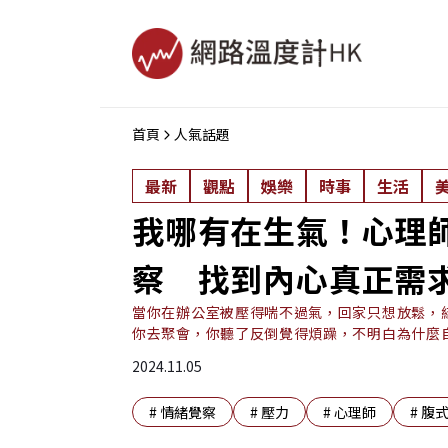
首頁
人氣話題
最新
觀點
娛樂
時事
生活
我哪有在生氣！心理
察 找到內心真正需
當你在辦公室被壓得喘不過氣，回家只想放鬆，
你去聚會，你聽了反倒覺得煩躁，不明白為什麼自己
2024.11.05
#
情緒覺察
#
壓力
#
心理師
#
腹