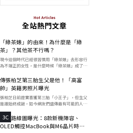
Hot Articles
全站熱門文章
「綠茶婊」的由來！為什麼是「綠
茶」？其他茶不行嗎？
現今這個時代已經很習慣用「綠茶婊」去形容行
為不端正的女性，是什麼時候「綠茶婊」成了罵
人的字彙？這個詞又是怎麼來的呢？
傳張柏芝第三胎生父是他！「高富
帥」英籍男照片曝光
張柏芝日前證實喜獲第三胎「小王子」，但生父
是誰始終成謎，如今網友們盛傳最有可能的人選
是他。
3C
蘋果路線圖曝光：8款新機陣容、
OLED觸控MacBook與M6晶片時程