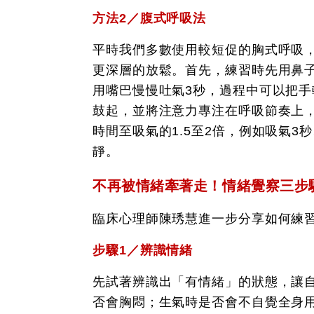
方法2／腹式呼吸法
平時我們多數使用較短促的胸式呼吸，
更深層的放鬆。首先，練習時先用鼻
用嘴巴慢慢吐氣3秒，過程中可以把
鼓起，並將注意力專注在呼吸節奏上
時間至吸氣的1.5至2倍，例如吸氣3
靜。
不再被情緒牽著走！情緒覺察三步
臨床心理師陳琇慧進一步分享如何練
步驟1／辨識情緒
先試著辨識出「有情緒」的狀態，讓
否會胸悶；生氣時是否會不自覺全身