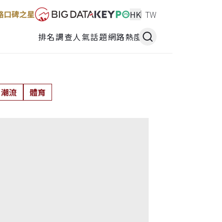
HK
TW
排名調查
人氣話題
網路熱度
潮流
體育