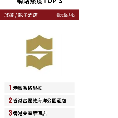
網路熱度TOP 3
旅遊
/
親子酒店
看完整排名
1
港島香格里拉
2
香港富麗敦海洋公園酒店
3
香港美麗華酒店