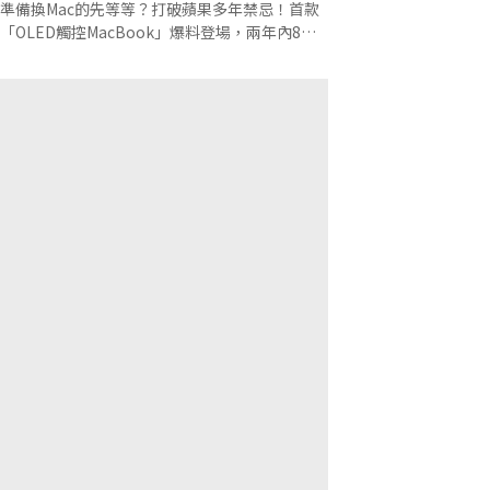
一次看
準備換Mac的先等等？打破蘋果多年禁忌！首款
「OLED觸控MacBook」爆料登場，兩年內8款
Mac排隊下單？