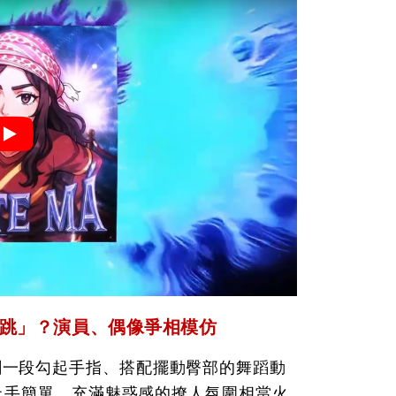
必跳」？演員、偶像爭相模仿
上，自創一段勾起手指、搭配擺動臀部的舞蹈動
上手簡單，充滿魅惑感的撩人氛圍相當火