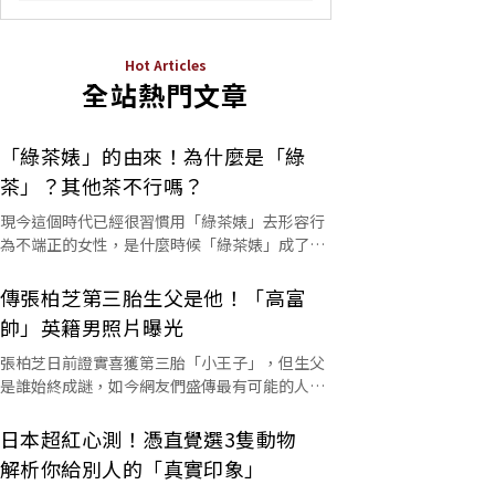
Hot Articles
全站熱門文章
「綠茶婊」的由來！為什麼是「綠
茶」？其他茶不行嗎？
現今這個時代已經很習慣用「綠茶婊」去形容行
為不端正的女性，是什麼時候「綠茶婊」成了罵
人的字彙？這個詞又是怎麼來的呢？
傳張柏芝第三胎生父是他！「高富
帥」英籍男照片曝光
張柏芝日前證實喜獲第三胎「小王子」，但生父
是誰始終成謎，如今網友們盛傳最有可能的人選
是他。
日本超紅心測！憑直覺選3隻動物
解析你給別人的「真實印象」