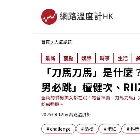
首頁
人氣話題
最新
觀點
娛樂
時事
生活
「刀馬刀馬」是什麼
男必跳」檀健次、RII
全網的俊男美女都在跳！電音神曲「刀馬刀馬」火辣
紛紛翻跳。
2025.08.12
by
網路溫度計
#
challenge
#
熱梗
#
爆紅
#
抖音