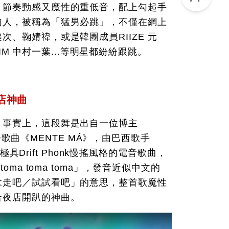
？節奏動感又魔性的重低音，配上勾起手
勾人，被稱為「猛男必跳」，不僅在網上
、鞠婧禕，或是韓團成員RIIZE 元
AFIM 中村一葉...等明星都紛紛跟跳。
店神曲
？事實上，這段舞是出自一位博主
萄牙語歌曲《MENTE MÁ》，由巴西歌手
首極具Drift Phonk慢搖風格的電音歌曲，
ma toma toma」，發音近似中文的
拿走吧／試試看吧」的意思，整首歌魔性
合夜店開趴的神曲。