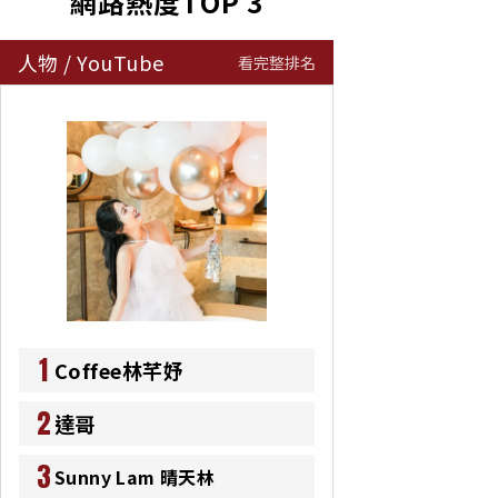
網路熱度TOP 3
人物
/
YouTube
看完整排名
1
Coffee林芊妤
2
達哥
3
Sunny Lam 晴天林