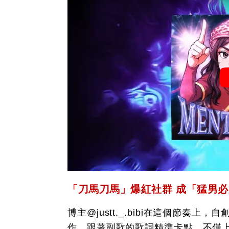
「刀馬刀馬」爆紅社群 成「猛男
博主@justt._.bibi在這個節奏
作，跟著副歌的歌詞精準卡點，不僅