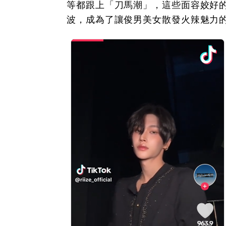
等都跟上「刀馬潮」，這些面容姣好的藝
波，成為了讓俊男美女散發火辣魅力的一款