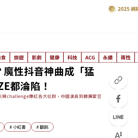
美食
旅遊
影劇
健康
科技
ACG
永續
兩性
？魔性抖音神曲成「猛
ZE都淪陷！
challenge爆紅各大社群，中國演員到韓團愛豆
#
小紅書
#
翻跳