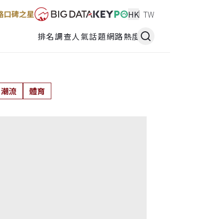
HK
TW
排名調查
人氣話題
網路熱度
潮流
體育