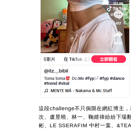
這段challenge不只侷限在網紅
次、盧昱曉、林一、鞠婧禕紛紛下場翻跳
彬、LE SSERAFIM 中村一葉、&TE