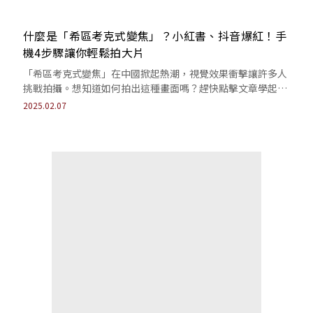
什麼是「希區考克式變焦」？小紅書、抖音爆紅！手
機4步驟讓你輕鬆拍大片
「希區考克式變焦」在中國掀起熱潮，視覺效果衝擊讓許多人
挑戰拍攝。想知道如何拍出這種畫面嗎？趕快點擊文章學起來
吧！
2025.02.07