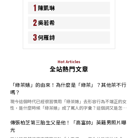
1
陳凱琳
2
吳若希
3
何雁詩
Hot Articles
全站熱門文章
「綠茶婊」的由來！為什麼是「綠茶」？其他茶不行
嗎？
現今這個時代已經很習慣用「綠茶婊」去形容行為不端正的女
性，是什麼時候「綠茶婊」成了罵人的字彙？這個詞又是怎麼
來的呢？
傳張柏芝第三胎生父是他！「高富帥」英籍男照片曝
光