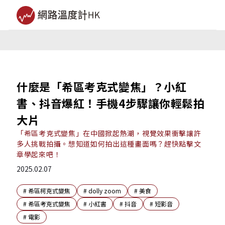
什麼是「希區考克式變焦」？小紅
書、抖音爆紅！手機4步驟讓你輕鬆拍
大片
「希區考克式變焦」在中國掀起熱潮，視覺效果衝擊讓許
多人挑戰拍攝。想知道如何拍出這種畫面嗎？趕快點擊文
章學起來吧！
2025.02.07
#
希區柯克式變焦
#
dolly zoom
#
美食
#
希區考克式變焦
#
小紅書
#
抖音
#
短影音
#
電影