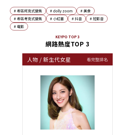
#
希區柯克式變焦
#
dolly zoom
#
美食
#
希區考克式變焦
#
小紅書
#
抖音
#
短影音
#
電影
KEYPO TOP 3
網路熱度TOP 3
人物
/
新生代女星
看完整排名