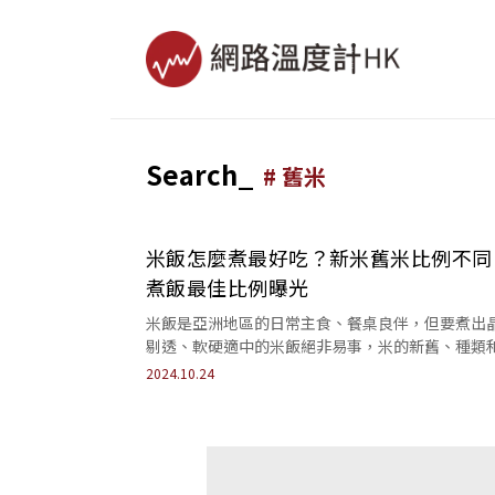
Search_
#
舊米
米飯怎麼煮最好吃？新米舊米比例不同
煮飯最佳比例曝光
米飯是亞洲地區的日常主食、餐桌良伴，但要煮出
剔透、軟硬適中的米飯絕非易事，米的新舊、種類
量比例等都會影響口感與軟硬，關鍵在於掌握正確
2024.10.24
法...