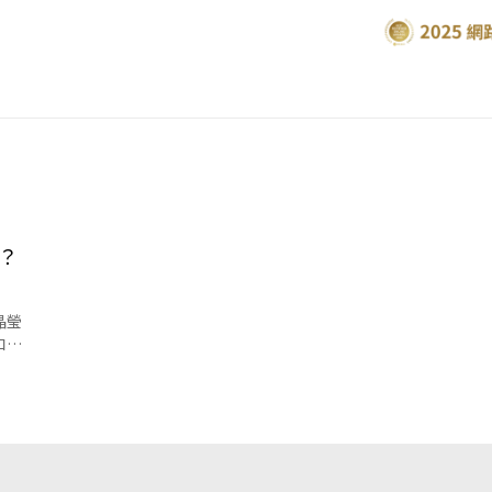
？
晶瑩
和水
煮