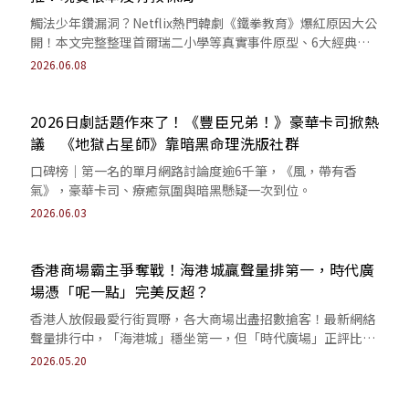
觸法少年鑽漏洞？Netflix熱門韓劇《鐵拳教育》爆紅原因大公
開！本文完整整理首爾瑞二小學等真實事件原型、6大經典金
句與網友評價，直擊教權失控痛點。
2026.06.08
2026日劇話題作來了！《豐臣兄弟！》豪華卡司掀熱
議 《地獄占星師》靠暗黑命理洗版社群
口碑榜｜第一名的單月網路討論度逾6千筆，《風，帶有香
氣》，豪華卡司、療癒氛圍與暗黑懸疑一次到位。
2026.06.03
香港商場霸主爭奪戰！海港城贏聲量排第一，時代廣
場憑「呢一點」完美反超？
香港人放假最愛行街買嘢，各大商場出盡招數搶客！最新網絡
聲量排行中，「海港城」穩坐第一，但「時代廣場」正評比例
反超，引發網民熱議。
2026.05.20