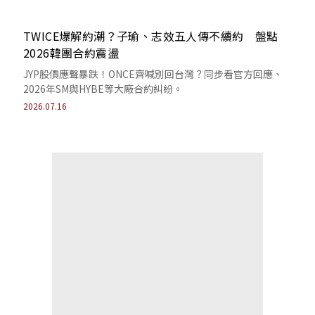
TWICE爆解約潮？子瑜、志效五人傳不續約 盤點
2026韓團合約震盪
JYP股價應聲暴跌！ONCE齊喊別回台灣？同步看官方回應、
2026年SM與HYBE等大廠合約糾紛。
2026.07.16