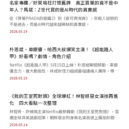
名家專欄／好萊塢狂打懷舊牌 真正買單的竟不是中
年人？馬斌：Z世代買的是AI時代的真實感
從《穿著PRADA的惡魔2》到《麥可傑克森》，年輕人迷戀的
不是過去，而是AI時代越來越稀缺的真實感。
2026.05.19
朴恩斌、車銀優、哈西大叔爆笑主演！《超能路人
甲》好看嗎？劇情、角色介紹
Netflix《超能路人甲》5月15日上線！朴恩斌瞬間移動、車銀
優念力、崔大勳黏性、林成財怪力組成最強邊緣人團隊，導演
幕後訪談、劇情卡司看點懶人包。
2026.05.19
《我的王室死對頭》全球爆紅！林智妍惡女演技再進
化 四大看點一次整理
林智妍、許楠儁主演Netflix最新韓劇《我的王室死對頭》，首
週全球非英語劇冠軍！朝鮮惡女附身無名演員遇上瘋批財閥，
四大追劇看點、劇情卡司懶人包。
2026.05.14