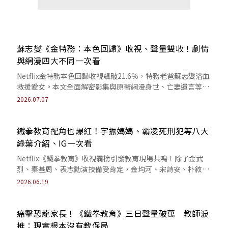
蘇志燮《金特務：本色回歸》收視、聲量雙收！劇情
與網漫四大不同一次看
Netflix金特務本色回歸收視飆破21.6％，特務老爸蘇志燮浴血
救援愛女。本文全面解密影集與原著網漫身世、亡妻遺言等四
大改編不同點。
2026.07.07
鐵拳教育配角也爆紅！宇振媽媽、霸凌死刑犯等八大
綠葉介紹、IG一次看
Netflix《鐵拳教育》收視霸榜引發教育現場共鳴！除了金武
烈、秦基周、表志勳演技備受肯定，金均河、宋詩安、朴敘
允、崔德文也讓觀眾留下深刻印象。
2026.06.19
痛擊恐龍家長！《鐵拳教育》三日聲量破萬 教師淚
推：現實根本沒有教保局