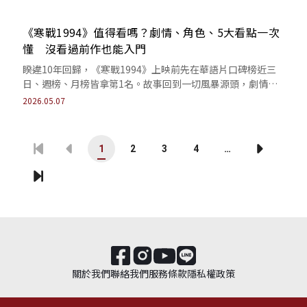
《寒戰1994》值得看嗎？劇情、角色、5大看點一次
懂 沒看過前作也能入門
睽違10年回歸，《寒戰1994》上映前先在華語片口碑榜近三
日、週榜、月榜皆拿第1名。故事回到一切風暴源頭，劇情角
色、5大看點與影人場特典重點整理。
2026.05.07
1
2
3
4
…
關於我們
聯絡我們
服務條款
隱私權政策