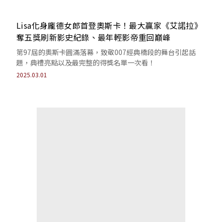
Lisa化身龐德女郎首登奧斯卡！最大贏家《艾諾拉》
奪五獎刷新影史紀錄、最年輕影帝重回巔峰
第97屆的奧斯卡圓滿落幕，致敬007經典橋段的舞台引起話
題，典禮亮點以及最完整的得獎名單一次看！
2025.03.01