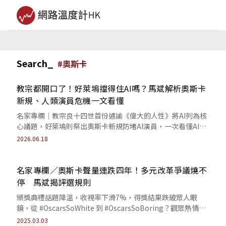
Search_
#
奧斯卡
教宗都開口了！好萊塢擋得住AI嗎？馬斌解析奧斯卡
新規、人類演員危機一文看懂
名家專欄｜教宗良十四世首份通諭《偉大的人性》將AI列為核
心議題，好萊塢則祭出奧斯卡新規防堵AI演員，一次看懂AI如
何改變影視產業與人類未來。
2026.06.18
名家專欄／奧斯卡聲量連跌四年！多元改革爭議燒不
停 馬斌揭評選規則
頒獎典禮話題降溫，收視率下滑7%，得獎結果跌破眾人眼
鏡，從 #OscarsSoWhite 到 #OscarsSoBoring？觀眾熱情還
在嗎？
2025.03.03