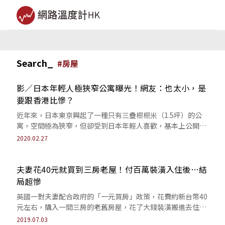
Search_
#
房屋
影／日本年輕人極狹窄公寓曝光！網友：也太小，是
要跟香港比慘？
近年來，日本東京興起了一種只有三疊榻榻米（1.5坪）的公
寓，空間極為狹窄，但卻受到日本年輕人喜歡，基本上公開出
租都會很快被租走。台灣網友看到相關...
2020.02.27
夫妻花40元就買到三房老屋！付百萬裝潢入住後…結
局超慘
英國一對夫妻配合政府的「一元買房」政策，花費約新台幣40
元左右，購入一間三房的老舊房屋，花了大錢裝潢搬進去住之
後才後悔不已。
2019.07.03