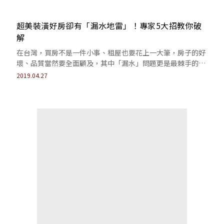
超美裝潢好房卻有「漏水地雷」！專家5大招教你破
解
在台灣，買房不是一件小事、租屋也要花上一大筆，房子的好
壞、品質當然要全面顧及，其中「漏水」問題更是最棘手的毛
病，不早早發現問題，住了後悔也來不及！
2019.04.27