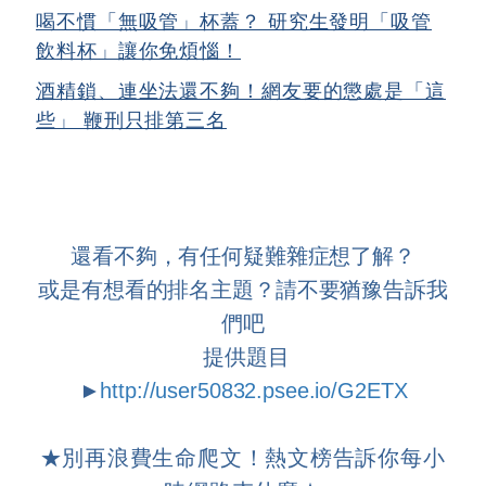
喝不慣「無吸管」杯蓋？ 研究生發明「吸管
飲料杯」讓你免煩惱！
酒精鎖、連坐法還不夠！網友要的懲處是「這
些」 鞭刑只排第三名
還看不夠，有任何疑難雜症想了解？
或是有想看的排名主題？請不要猶豫告訴我
們吧
提供題目
►
http://user50832.psee.io/G2ETX
★
別再浪費生命爬文！熱文榜告訴你每小