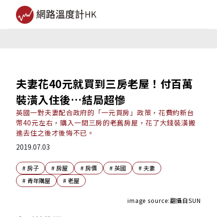
夫妻花40元就買到三房老屋！付百萬
裝潢入住後…結局超慘
英國一對夫妻配合政府的「一元買房」政策，花費約新台
幣40元左右，購入一間三房的老舊房屋，花了大錢裝潢搬
進去住之後才後悔不已。
2019.07.03
#
房子
#
房屋
#
房價
#
英國
#
夫妻
#
青年購屋
#
老屋
image source:
翻攝自SUN