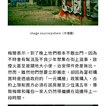
image source:
pxhere（示意圖）
梅爾表示，到了晚上他們根本不敢出門，因為
不時會有幫派及不良少年聚集在街上滋事，放
煙火甚至是隨地大小便，治安條件奇差無比。
然而，雖然他們想要立即搬走，卻因為當初購
買時是透過政府的「一元購屋」政策購入，合
約上限制買方必須在該房屋至少住滿五年，導
致
梅爾和羅伯一家人仍然得繼續在這邊待上一
段時間。