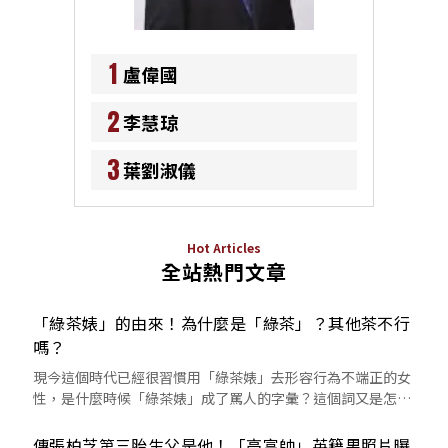
1
盧偉國
2
李慧琼
3
葉劉淑儀
Hot Articles
全站熱門文章
「綠茶婊」的由來！為什麼是「綠茶」？其他茶不行
嗎？
現今這個時代已經很習慣用「綠茶婊」去形容行為不端正的女
性，是什麼時候「綠茶婊」成了罵人的字彙？這個詞又是怎麼
來的呢？
傳張柏芝第三胎生父是他！「高富帥」英籍男照片曝