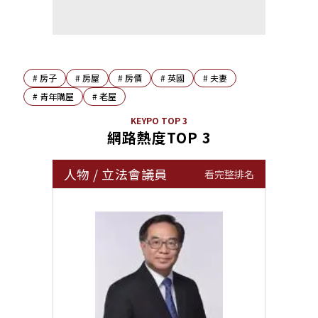
#
房子
#
房屋
#
房價
#
英國
#
夫妻
#
青年購屋
#
老屋
KEYPO TOP 3
網路熱度TOP 3
人物
/
立法會議員
看完整排名