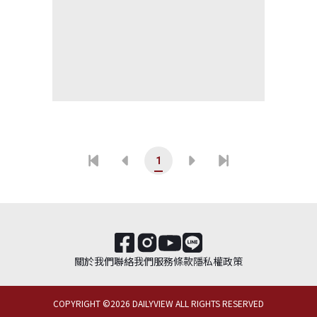
1
關於我們
聯絡我們
服務條款
隱私權政策
COPYRIGHT ©
2026
DAILYVIEW ALL RIGHTS RESERVED