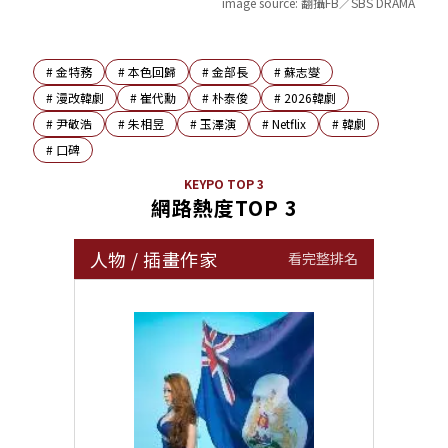
image source:
翻攝FB／SBS DRAMA
#
金特務
#
本色回歸
#
金部長
#
蘇志燮
#
漫改韓劇
#
崔代勳
#
朴泰俊
#
2026韓劇
#
尹敬浩
#
朱相昱
#
玉澤演
#
Netflix
#
韓劇
#
口碑
KEYPO TOP 3
網路熱度TOP 3
人物
/
插畫作家
看完整排名