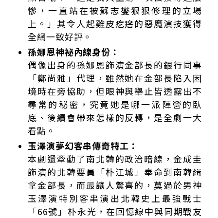
慘，一直站在被蘇志燮狠狠修理的立場
上。」其令人起雞皮疙瘩的惡魔演技獲得
全網一致好評。
孫娜恩神祕內線身份：
偶像出身的孫娜恩飾演金部長的銀行同事
「鄭尚雅」代理，雖然她在金部長陷入困
境時在旁協助，但眼神與舉止皆透露出不
尋常的秘密，究竟她是哪一派陣營的臥
底、後續會帶來怎樣的反轉，是全劇一大
看點。
玉澤演夢幻客串傳奇特工：
本劇還牽動了南北韓的政治暗線，金成圭
飾演的北韓要員「朴江城」奉命到南韓緝
拿金部長，而最讓人驚喜的，莫過於男神
玉澤演特別客串演出北韓史上最強戰士
「66號」朴永光，在回憶線中與同期戰友