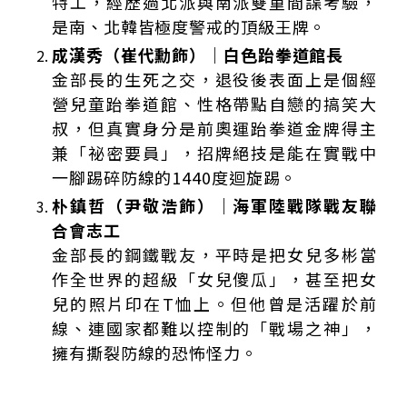
特工，經歷過北派與南派雙重間諜考驗，
是南、北韓皆極度警戒的頂級王牌。
成漢秀（崔代勳飾）｜白色跆拳道館長
金部長的生死之交，退役後表面上是個經
營兒童跆拳道館、性格帶點自戀的搞笑大
叔，但真實身分是前奧運跆拳道金牌得主
兼「祕密要員」，招牌絕技是能在實戰中
一腳踢碎防線的1440度迴旋踢。
朴鎮哲（尹敬浩飾）｜海軍陸戰隊戰友聯
合會志工
金部長的鋼鐵戰友，平時是把女兒多彬當
作全世界的超級「女兒傻瓜」，甚至把女
兒的照片印在T恤上。但他曾是活躍於前
線、連國家都難以控制的「戰場之神」，
擁有撕裂防線的恐怖怪力。