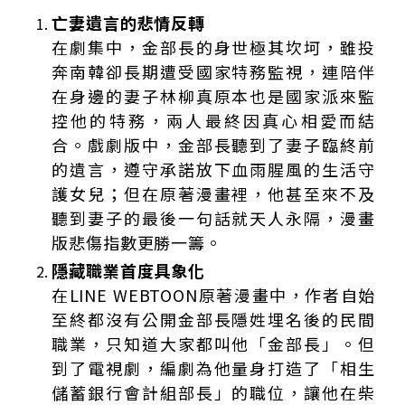
亡妻遺言的悲情反轉
在劇集中，金部長的身世極其坎坷，雖投
奔南韓卻長期遭受國家特務監視，連陪伴
在身邊的妻子林柳真原本也是國家派來監
控他的特務，兩人最終因真心相愛而結
合。戲劇版中，金部長聽到了妻子臨終前
的遺言，遵守承諾放下血雨腥風的生活守
護女兒；但在原著漫畫裡，他甚至來不及
聽到妻子的最後一句話就天人永隔，漫畫
版悲傷指數更勝一籌。
隱藏職業首度具象化
在LINE WEBTOON原著漫畫中，作者自始
至終都沒有公開金部長隱姓埋名後的民間
職業，只知道大家都叫他「金部長」。但
到了電視劇，編劇為他量身打造了「相生
儲蓄銀行會計組部長」的職位，讓他在柴