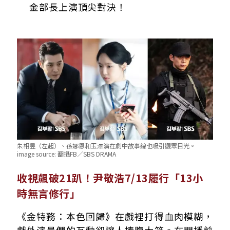
金部長上演頂尖對決！
朱相昱（左起）、孫娜恩和玉澤演在劇中故事線也吸引觀眾目光。
image source:
翻攝FB／SBS DRAMA
收視飆破21趴！尹敬浩7/13履行「13小
時無言修行」
《金特務：本色回歸》在戲裡打得血肉模糊，