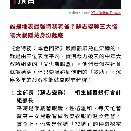
video source:
YT／Netflix Taiwan
誰是地表最強特務老爸？蘇志燮等三大怪
物大叔隱藏身份起底
《金特務：本色回歸》最讓觀眾熱血沸騰的，
就是由三位表面平凡、實則戰力破表的中年大
叔所組成的「父仇者聯盟」。他們看似在社會
低調過活，但只要觸碰到他們的「軟肋」，沉
塵多年的殺戮本能就會瞬間甦醒：
金部長（蘇志燮飾）｜相生儲蓄銀行會計
組部長
平時是個戴著眼鏡、性格溫和、每天忙著
幫高中女兒敏智做飯熨衣服的溫柔老爸。
實際上，他曾是代號「73號」的傳奇祕密