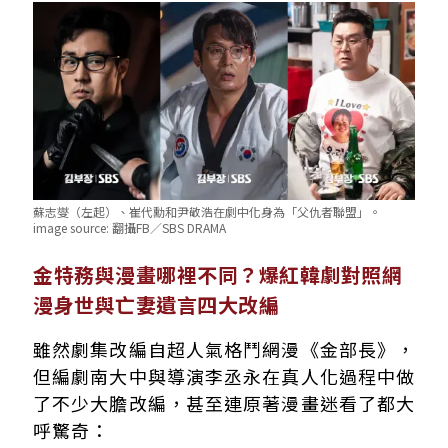
蘇志燮（左起）、崔代勳和尹敬浩在劇中化身為「父仇者聯盟」。
image source:
翻攝FB／SBS DRAMA
金特務與漫畫哪裡不同？爆紅韓劇對照網
漫身世與亡妻遺言四大改編
雖然劇集改編自超人氣格鬥網漫《金部長》，
但編劇南大中與導演李丞永在真人化過程中做
了不少大膽改編，甚至連原著漫畫迷看了都大
呼驚奇：