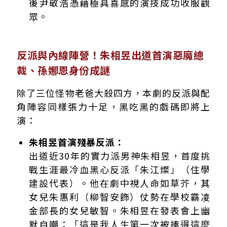
後尹敬浩憑藉極具喜感的演技成功收服觀
眾。
反派與內線陣營！朱相昱出道首演惡魔總
裁、孫娜恩身份成謎
除了三位怪物老爸大殺四方，本劇的反派與配
角陣容同樣張力十足，黑吃黑的戲碼即將上
演：
朱相昱首演殘暴反派：
出道近30年的實力派男神朱相昱，首度挑
戰生涯最冷血黑心反派「朱江燦」（住學
建設代表）。他在劇中視人命如草芥，其
女兒朱惠利（柳智安飾）仗勢在學校霸凌
金部長的女兒敏智。朱相昱在發表會上幽
默自嘲：「這是我人生第一次被揍得這麼