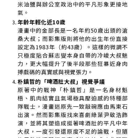
米油鹽與辦公室政治中的平凡形象更接地
氣。
年齡年輕化近10歲
漫畫中的金部長是一名年約50歲出頭的滄
桑大叔；而影集版則將他的出生年份直接
設定為1983年（約43歲）。這樣的微調不
只極度貼合蘇志燮本身自帶的冷峻大叔魅
力，更大幅提升了後半段那些狂暴近身肉
搏戲碼的真實感與視覺張力。
朴鎮哲的「啤酒肚大叔」視覺爭議
原著中的戰神「朴鎮哲」是一名身材魁
梧、肌肉結實且氣場極具壓迫感的特種部
隊戰士，漫畫迷原先一致敲碗應由馬東石
出演。然而影集版找來喜劇綠葉尹敬浩飾
演，並將其塑造成挺著啤酒肚的平凡中年
大叔，一度引發還原度不足的論戰，但隨