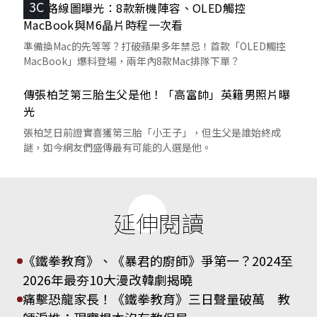
3C
蘋果路線圖曝光：8款新機陣容、OLED觸控
MacBook與M6晶片時程一次看
準備換Mac的先等等？打破蘋果多年禁忌！首款「OLED觸控
MacBook」爆料登場，兩年內8款Mac排隊下單？
傳張柏芝第三胎生父是他！「高富帥」英籍男照片曝
光
張柏芝日前證實喜獲第三胎「小王子」，但生父是誰始終成
謎，如今網友們盛傳最有可能的人選是他。
延伸閱讀
《鐵拳教育》、《暴君的廚師》爭第一？2024至
2026年最夯10大漫改韓劇揭曉
痛擊恐龍家長！《鐵拳教育》三日聲量破萬 教