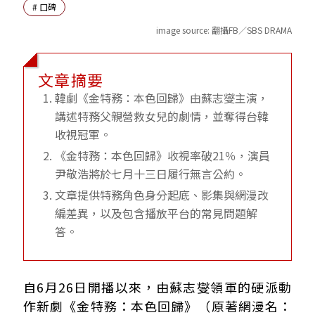
#
口碑
image source:
翻攝FB／SBS DRAMA
文章摘要
韓劇《金特務：本色回歸》由蘇志燮主演，
講述特務父親營救女兒的劇情，並奪得台韓
收視冠軍。
《金特務：本色回歸》收視率破21％，演員
尹敬浩將於七月十三日履行無言公約。
文章提供特務角色身分起底、影集與網漫改
編差異，以及包含播放平台的常見問題解
答。
誰是地表最強特務老爸？蘇志燮等三大怪物大叔隱藏身份起
自6月26日開播以來，由蘇志燮領軍的硬派動
金特務與漫畫哪裡不同？爆紅韓劇對照網漫身世與亡妻遺言
作新劇《金特務：本色回歸》（原著網漫名：