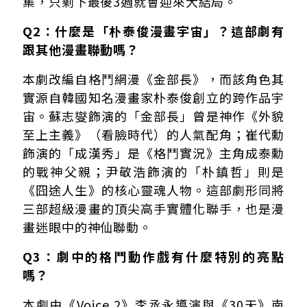
集，只剩下最後3週就會迎來大結局。
Q2：什麼是「朴泰俊漫畫宇宙」？這部劇有
跟其他漫畫聯動嗎？
本劇改編自格鬥網漫《金部長》，而該角色其
實源自韓國知名漫畫家朴泰俊創立的跨作品宇
宙。蘇志燮飾演的「金部長」曾是神作《外貌
至上主義》（看臉時代）的人氣配角；崔代勳
飾演的「成漢秀」是《格鬥實況》主角成泰勳
的戰神父親；尹敬浩飾演的「朴鎮哲」則是
《囧途人生》的核心靈魂人物。這部劇形同將
三部超級漫畫的頂尖高手實體化聯手，也是漫
畫迷眼中的神仙聯動。
Q3：劇中的格鬥動作戲有什麼特別的亮點
嗎？
本劇由《Voice 2》李丞永導演與《30天》南