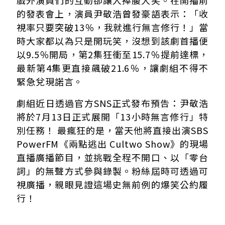
戲外演員們的互動卻讓人捧腹大笑。在開播前
的發表會上，演員尹敬浩曾發豪語表示：「收
視率只要突破13％，我就進行無言修行！」當
時大家都以為只是開玩笑，沒想到該劇首播便
以9.5％開局，第2集狂衝至15.7％提前達標，
最新第4集更直接飆破21.6％，讓劇組不得不
緊急兌現諾言。
劇組近日透過官方SNS正式發布預告：尹敬浩
將於7月13日正式展開「13小時無言修行」特
別任務！ 最瘋狂的是，當天他將直接出演SBS
PowerFM《兩點逃出 Cultwo Show》的現場
直播廣播節目，並挑戰全程不開口、以「零台
詞」的無聲方式參與錄製。粉絲屆時可透過可
視廣播，親眼見證這場史無前例的爆笑公約履
行！