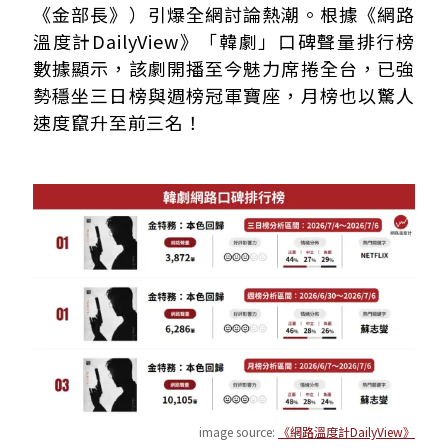
反派與內線陣營！朱相昱出道首演惡魔總裁、孫娜恩身份成
《金部長》）引爆全網討論熱潮。根據《網路
收視飆破21趴！尹敬浩7/13履行「13小時無言修行」
溫度計DailyView》「韓劇」口碑聲量排行榜
FAQ｜《金特務：本色回歸》常見問題
數據顯示，該劇開播至今魅力席捲全台，已強
勢穩坐三日榜與週榜冠軍寶座，月榜也以驚人
速度竄升至前三名！
image source:
《網路溫度計DailyView》