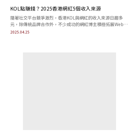
KOL點賺錢？2025香港網紅5個收入來源
隨著社交平台競爭激烈，香港KOL與網紅的收入來源日趨多
元，除傳統品牌合作外，不少成功的網紅博主積極拓展Web3
加密貨幣、內容訂閱制、自創品牌或電...
2025.04.25