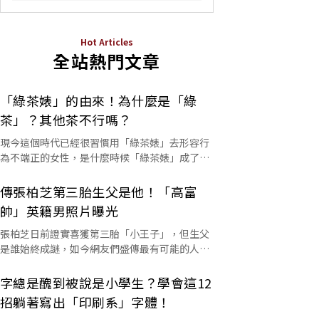
Hot Articles
全站熱門文章
「綠茶婊」的由來！為什麼是「綠
茶」？其他茶不行嗎？
現今這個時代已經很習慣用「綠茶婊」去形容行
為不端正的女性，是什麼時候「綠茶婊」成了罵
人的字彙？這個詞又是怎麼來的呢？
傳張柏芝第三胎生父是他！「高富
帥」英籍男照片曝光
張柏芝日前證實喜獲第三胎「小王子」，但生父
是誰始終成謎，如今網友們盛傳最有可能的人選
是他。
字總是醜到被說是小學生？學會這12
招躺著寫出「印刷系」字體！