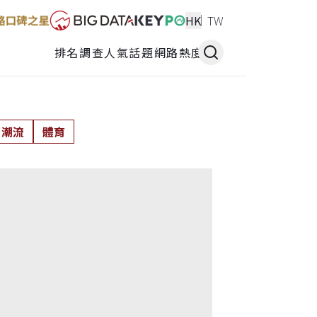
HK
TW
排名調查
人氣話題
網路熱度
潮流
體育