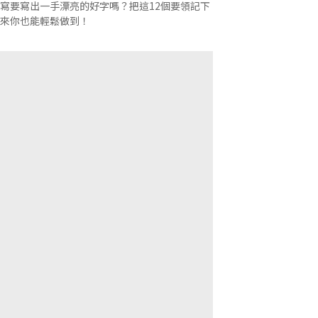
寫要寫出一手漂亮的好字嗎？把這12個要領記下
來你也能輕鬆做到！