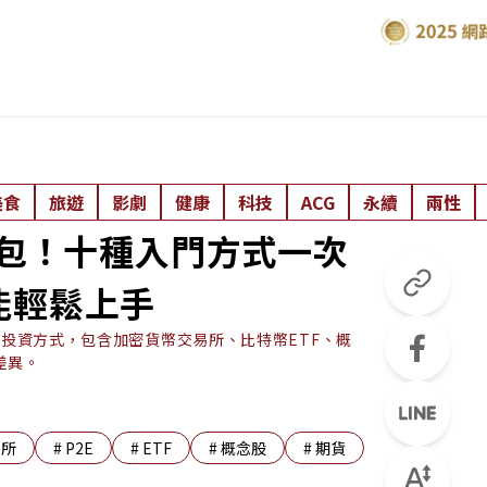
美食
旅遊
影劇
健康
科技
ACG
永續
兩性
人包！十種入門方式一次
能輕鬆上手
幣投資方式，包含加密貨幣交易所、比特幣ETF、概
差異。
易所
#
P2E
#
ETF
#
概念股
#
期貨