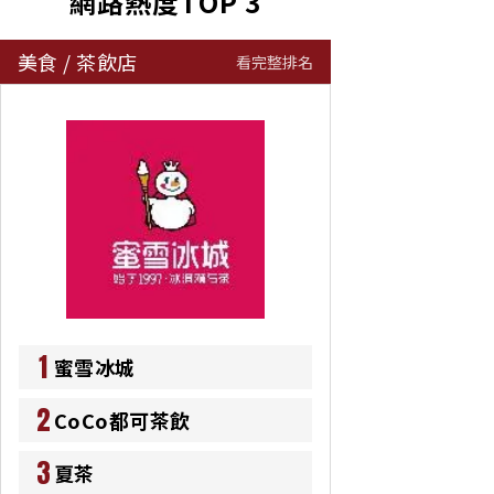
網路熱度TOP 3
美食
/
茶飲店
看完整排名
1
蜜雪冰城
2
CoCo都可茶飲
3
夏茶