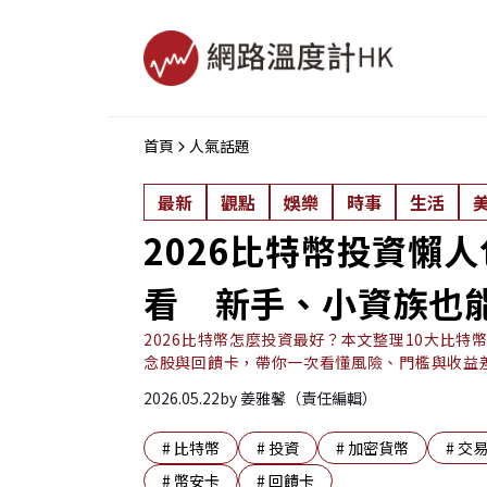
首頁
人氣話題
最新
觀點
娛樂
時事
生活
2026比特幣投資懶
看 新手、小資族也
2026比特幣怎麼投資最好？本文整理10大比特
念股與回饋卡，帶你一次看懂風險、門檻與收益
2026.05.22
by
姜雅馨（責任編輯）
#
比特幣
#
投資
#
加密貨幣
#
交
#
幣安卡
#
回饋卡