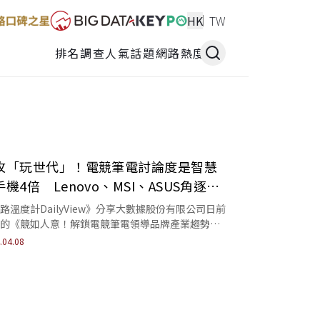
HK
TW
排名調查
人氣話題
網路熱度
攻「玩世代」！電競筆電討論度是智慧
機4倍 Lenovo、MSI、ASUS角逐聲
冠軍
路溫度計DailyView》分享大數據股份有限公司日前
的《競如人意！解鎖電競筆電領導品牌產業趨勢》
報告，透過《KEYPO大數據關鍵引...
.04.08