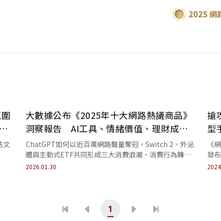
氛圍
大數據公布《2025年十大網路熱議商品》
搶
告
洞察報告 AI工具、情緒價值、理財成關
型手
鍵
量
貼文
ChatGPT如何以近百萬網路聲量奪冠，Switch 2、外泌
《網
體與主動式ETF共同形成三大消費浪潮，消費行為轉向
發布
長期使用、陪伴性與情緒價值導向。
洞察
2026.01.30
2024
1