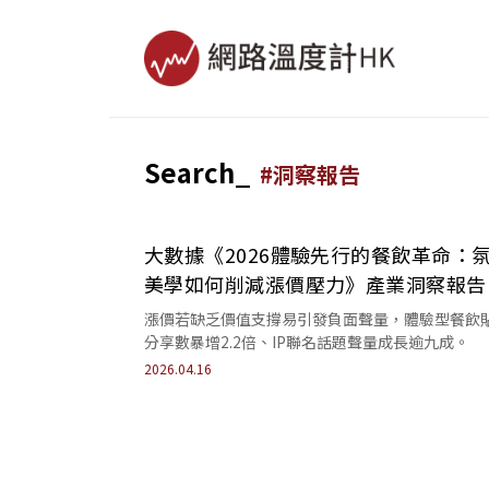
Search_
#
洞察報告
大數據《2026體驗先行的餐飲革命：
美學如何削減漲價壓力》產業洞察報
最新策略曝光
漲價若缺乏價值支撐易引發負面聲量，體驗型餐飲
分享數暴增2.2倍、IP聯名話題聲量成長逾九成。
2026.04.16