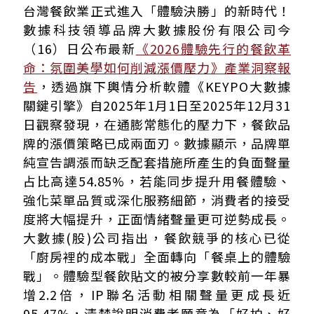
餐飲聲量三年持續成長
台灣餐飲業正式進入「體驗決勝」的新時代！
漲價的危機？數據揭示「配套升級」才是化解關鍵
數據科技領導品牌大數據股份有限公司今
「好拍、好玩、好炫耀」成餐飲新競爭力
（16）日公布最新
《2026體驗先行的餐飲革
2026 餐飲品牌四大致勝關鍵
命：氛圍美學如何削減漲價壓力》產業洞察報
告
，透過旗下輿情分析軟體《KEYPO大數據
關鍵引擎》自2025年1月1日至2025年12月31
日觀察發現，在通膨常態化的壓力下，餐飲品
牌的漲價策略已成兩面刃。數據顯示，品牌單
純宣告調漲而缺乏配套措施所產生的負面聲量
占比高達54.85%，若能同步提升用餐體驗、
強化菜單品質或深化服務細節，消費者的接受
度將大幅提升，正面情緒聲量更可逆勢成長。
大數據(股)公司指出，餐飲競爭的核心已從
「廚房裡的成本戰」全面轉向「餐桌上的體驗
戰」。體驗型餐飲貼文的被分享數較前一年暴
增2.2倍，IP聯名活動相關聲量更成長近
95.47%，清楚說明消費者願意為「好拍、好