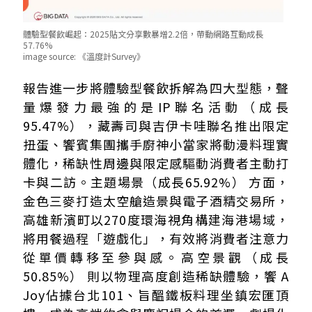
體驗型餐飲崛起：2025貼文分享數暴增2.2倍，帶動網路互動成長
57.76%
image source:
《溫度計Survey》
報告進一步將體驗型餐飲拆解為四大型態，聲
量爆發力最強的是IP聯名活動（成長
95.47%），藏壽司與吉伊卡哇聯名推出限定
扭蛋、饗賓集團攜手廚神小當家將動漫料理實
體化，稀缺性周邊與限定感驅動消費者主動打
卡與二訪。主題場景（成長65.92%） 方面，
金色三麥打造太空艙造景與電子酒精交易所，
高雄新濱町以270度環海視角構建海港場域，
將用餐過程「遊戲化」，有效將消費者注意力
從單價轉移至參與感。高空景觀（成長
50.85%） 則以物理高度創造稀缺體驗，饗 A
Joy佔據台北101、旨醞鐵板料理坐鎮宏匯頂