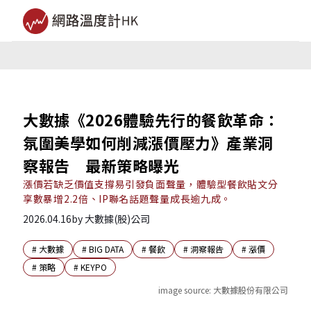
大數據《2026體驗先行的餐飲革命：
氛圍美學如何削減漲價壓力》產業洞
察報告 最新策略曝光
漲價若缺乏價值支撐易引發負面聲量，體驗型餐飲貼文分
享數暴增2.2倍、IP聯名話題聲量成長逾九成。
2026.04.16
by
大數據(股)公司
#
大數據
#
BIG DATA
#
餐飲
#
洞察報告
#
漲價
#
策略
#
KEYPO
image source:
大數據股份有限公司