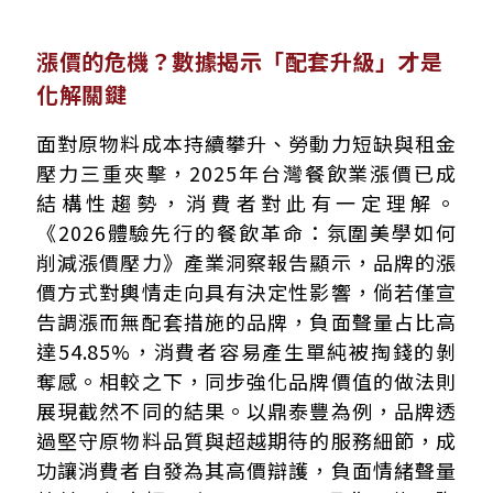
漲價的危機？數據揭示「配套升級」才是
化解關鍵
面對原物料成本持續攀升、勞動力短缺與租金
壓力三重夾擊，2025年台灣餐飲業漲價已成
結構性趨勢，消費者對此有一定理解。
《2026體驗先行的餐飲革命：氛圍美學如何
削減漲價壓力》產業洞察報告顯示，品牌的漲
價方式對輿情走向具有決定性影響，倘若僅宣
告調漲而無配套措施的品牌，負面聲量占比高
達54.85%，消費者容易產生單純被掏錢的剝
奪感。相較之下，同步強化品牌價值的做法則
展現截然不同的結果。以鼎泰豐為例，品牌透
過堅守原物料品質與超越期待的服務細節，成
功讓消費者自發為其高價辯護，負面情緒聲量