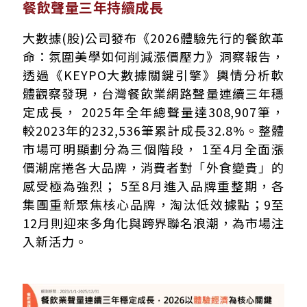
餐飲聲量三年持續成長
大數據(股)公司發布《2026體驗先行的餐飲革
命：氛圍美學如何削減漲價壓力》洞察報告，
透過《KEYPO大數據關鍵引擎》輿情分析軟
體觀察發現，台灣餐飲業網路聲量連續三年穩
定成長， 2025年全年總聲量達308,907筆，
較2023年的232,536筆累計成長32.8%。整體
市場可明顯劃分為三個階段， 1至4月全面漲
價潮席捲各大品牌，消費者對「外食變貴」的
感受極為強烈； 5至8月進入品牌重整期，各
集團重新聚焦核心品牌，淘汰低效據點；9至
12月則迎來多角化與跨界聯名浪潮，為市場注
入新活力。