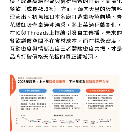
樓，成為高端約會與慶祝場合的首選。劇場化
餐飲（成長45.8%） 方面，燒肉天皇的板前料
理演出、初魚攜日本名廚打造鐵板燒劇場、青
花驕虹吸壺桌邊沖湯秀，將上菜過程戲劇化，
在IG與Threads上持續引發自主傳播。未來的
餐飲議價空間不在食材成本，而在視覺密度、
互動密度與情緒密度三者體驗密度共振，才是
品牌打破價格天花板的真正護城河。