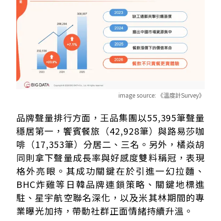
image source:
《溫度計Survey》
品牌聲量排行方面，王品集團以55,395筆聲量
穩居第一，饗賓餐旅（42,928筆）與路易莎咖
啡（17,353筆）分居二、三名。另外，橘焱胡
同則拿下聲量成長率與好感度雙料稱冠，表現
格外亮眼。其成功關鍵在於引進一幻拉麵、
BHC炸雞等日韓品牌連鎖策略、關鍵地標進
駐、星宇航空聯名深化，以及米其林期間的專
業曝光加持，帶動社群正面情緒持續升溫。