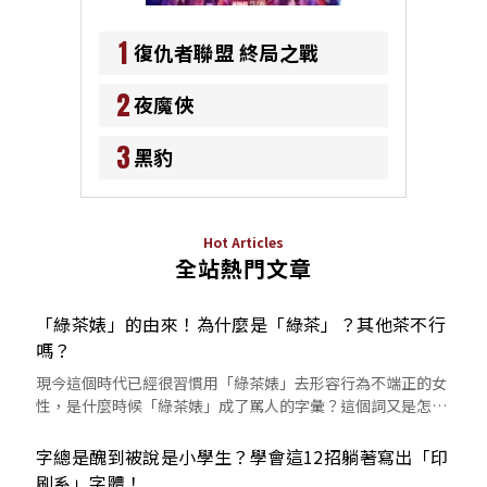
1
復仇者聯盟 終局之戰
2
夜魔俠
3
黑豹
Hot Articles
全站熱門文章
「綠茶婊」的由來！為什麼是「綠茶」？其他茶不行
嗎？
現今這個時代已經很習慣用「綠茶婊」去形容行為不端正的女
性，是什麼時候「綠茶婊」成了罵人的字彙？這個詞又是怎麼
來的呢？
字總是醜到被說是小學生？學會這12招躺著寫出「印
刷系」字體！