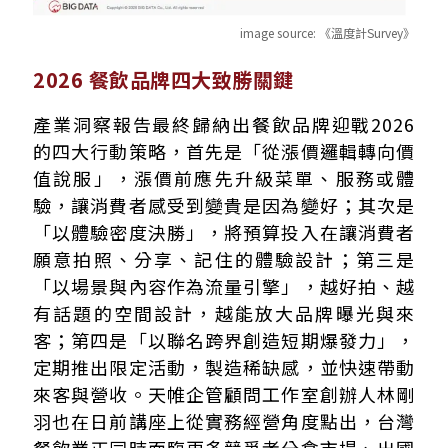
image source:
《溫度計Survey》
2026 餐飲品牌四大致勝關鍵
產業洞察報告最終歸納出餐飲品牌迎戰2026
的四大行動策略，首先是「從漲價邏輯轉向價
值說服」，漲價前應先升級菜單、服務或體
驗，讓消費者感受到變貴是因為變好；其次是
「以體驗密度決勝」，將預算投入在讓消費者
願意拍照、分享、記住的體驗設計；第三是
「以場景與內容作為流量引擎」，越好拍、越
有話題的空間設計，越能放大品牌曝光與來
客；第四是「以聯名跨界創造短期爆發力」，
定期推出限定活動，製造稀缺感，並快速帶動
來客與營收。天帷企管顧問工作室創辦人林剛
羽也在日前講座上從實務經營角度點出，台灣
餐飲業正同時面臨更多競爭者分食市場、出國