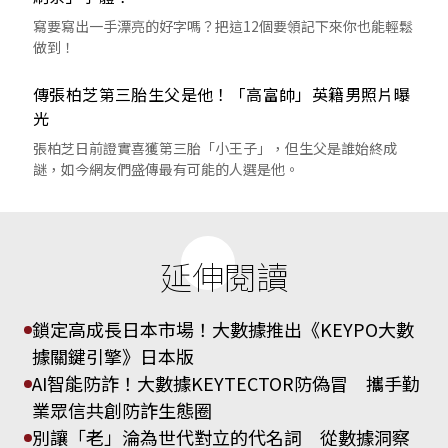
寫要寫出一手漂亮的好字嗎？把這12個要領記下來你也能輕鬆
做到！
傳張柏芝第三胎生父是他！「高富帥」英籍男照片曝
光
張柏芝日前證實喜獲第三胎「小王子」，但生父是誰始終成
謎，如今網友們盛傳最有可能的人選是他。
延伸閱讀
鎖定高成長日本市場！大數據推出《KEYPO大數
據關鍵引擎》日本版
AI智能防詐！大數據KEYTECTOR防偽冒 攜手勤
業眾信共創防詐生態圈
別讓「老」淪為世代對立的代名詞 從數據洞察